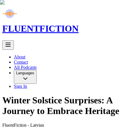
FLUENT
FICTION
About
Contact
All Podcasts
Languages
Sign In
Winter Solstice Surprises: A
Journey to Embrace Heritage
FluentFiction -
Latvian