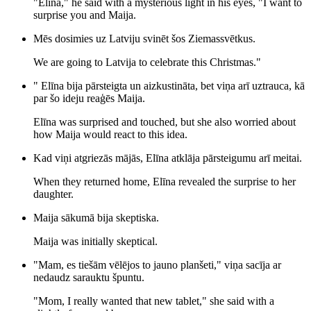
"Elīna," he said with a mysterious light in his eyes, "I want to
surprise you and Maija.
Mēs dosimies uz Latviju svinēt šos Ziemassvētkus.
We are going to Latvija to celebrate this Christmas."
" Elīna bija pārsteigta un aizkustināta, bet viņa arī uztrauca, kā
par šo ideju reaģēs Maija.
Elīna was surprised and touched, but she also worried about
how Maija would react to this idea.
Kad viņi atgriezās mājās, Elīna atklāja pārsteigumu arī meitai.
When they returned home, Elīna revealed the surprise to her
daughter.
Maija sākumā bija skeptiska.
Maija was initially skeptical.
"Mam, es tiešām vēlējos to jauno planšeti," viņa sacīja ar
nedaudz sarauktu špuntu.
"Mom, I really wanted that new tablet," she said with a