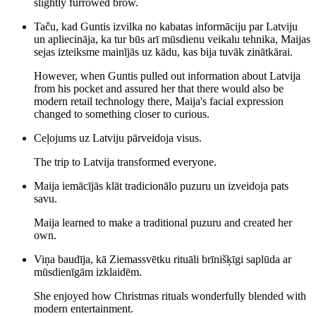
slightly furrowed brow.
Taču, kad Guntis izvilka no kabatas informāciju par Latviju
un apliecināja, ka tur būs arī mūsdienu veikalu tehnika, Maijas
sejas izteiksme mainījās uz kādu, kas bija tuvāk zinātkārai.
However, when Guntis pulled out information about Latvija
from his pocket and assured her that there would also be
modern retail technology there, Maija's facial expression
changed to something closer to curious.
Ceļojums uz Latviju pārveidoja visus.
The trip to Latvija transformed everyone.
Maija iemācījās klāt tradicionālo puzuru un izveidoja pats
savu.
Maija learned to make a traditional puzuru and created her
own.
Viņa baudīja, kā Ziemassvētku rituāli brīnišķīgi saplūda ar
mūsdienīgām izklaidēm.
She enjoyed how Christmas rituals wonderfully blended with
modern entertainment.