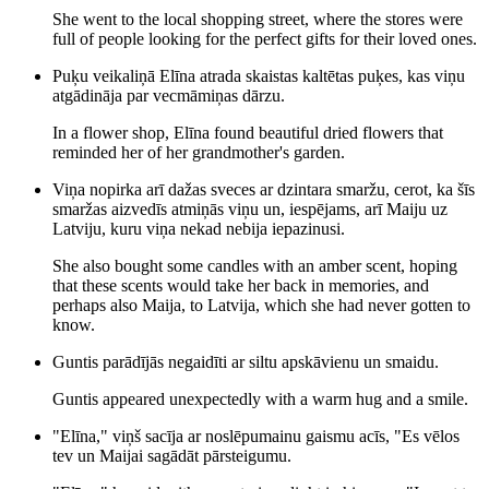
She went to the local shopping street, where the stores were
full of people looking for the perfect gifts for their loved ones.
Puķu veikaliņā Elīna atrada skaistas kaltētas puķes, kas viņu
atgādināja par vecmāmiņas dārzu.
In a flower shop, Elīna found beautiful dried flowers that
reminded her of her grandmother's garden.
Viņa nopirka arī dažas sveces ar dzintara smaržu, cerot, ka šīs
smaržas aizvedīs atmiņās viņu un, iespējams, arī Maiju uz
Latviju, kuru viņa nekad nebija iepazinusi.
She also bought some candles with an amber scent, hoping
that these scents would take her back in memories, and
perhaps also Maija, to Latvija, which she had never gotten to
know.
Guntis parādījās negaidīti ar siltu apskāvienu un smaidu.
Guntis appeared unexpectedly with a warm hug and a smile.
"Elīna," viņš sacīja ar noslēpumainu gaismu acīs, "Es vēlos
tev un Maijai sagādāt pārsteigumu.