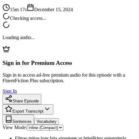
15m 17s
December 15, 2024
Checking access...
Loading audio...
Sign in for Premium Access
Sign in to access ad-free premium audio for this episode with a
FluentFiction Plus subscription.
Sign In
Share Episode
Export Transcript
Sentences
Vocabulary
View Mode:
Elīnas mājas logs bija aizsniegts ar brīnišķīgu sniegpārslu