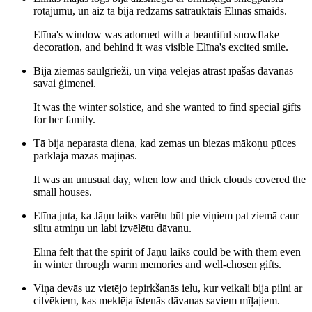
rotājumu, un aiz tā bija redzams satrauktais Elīnas smaids.
Elīna's window was adorned with a beautiful snowflake
decoration, and behind it was visible Elīna's excited smile.
Bija ziemas saulgrieži, un viņa vēlējās atrast īpašas dāvanas
savai ģimenei.
It was the winter solstice, and she wanted to find special gifts
for her family.
Tā bija neparasta diena, kad zemas un biezas mākoņu pūces
pārklāja mazās mājiņas.
It was an unusual day, when low and thick clouds covered the
small houses.
Elīna juta, ka Jāņu laiks varētu būt pie viņiem pat ziemā caur
siltu atmiņu un labi izvēlētu dāvanu.
Elīna felt that the spirit of Jāņu laiks could be with them even
in winter through warm memories and well-chosen gifts.
Viņa devās uz vietējo iepirkšanās ielu, kur veikali bija pilni ar
cilvēkiem, kas meklēja īstenās dāvanas saviem mīļajiem.