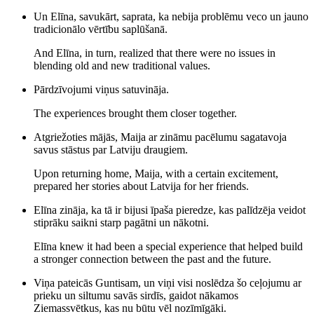
Un Elīna, savukārt, saprata, ka nebija problēmu veco un jauno
tradicionālo vērtību saplūšanā.
And Elīna, in turn, realized that there were no issues in
blending old and new traditional values.
Pārdzīvojumi viņus satuvināja.
The experiences brought them closer together.
Atgriežoties mājās, Maija ar zināmu pacēlumu sagatavoja
savus stāstus par Latviju draugiem.
Upon returning home, Maija, with a certain excitement,
prepared her stories about Latvija for her friends.
Elīna zināja, ka tā ir bijusi īpaša pieredze, kas palīdzēja veidot
stiprāku saikni starp pagātni un nākotni.
Elīna knew it had been a special experience that helped build
a stronger connection between the past and the future.
Viņa pateicās Guntisam, un viņi visi noslēdza šo ceļojumu ar
prieku un siltumu savās sirdīs, gaidot nākamos
Ziemassvētkus, kas nu būtu vēl nozīmīgāki.