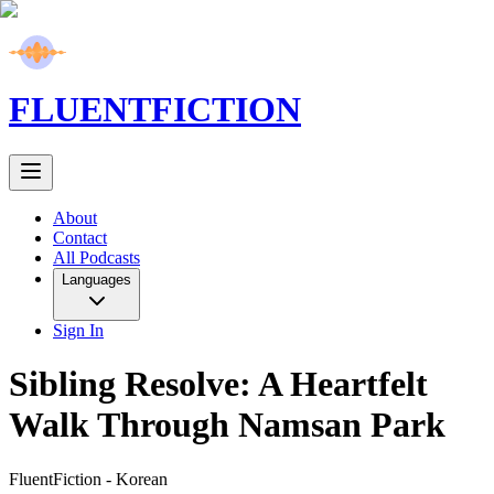
FLUENT
FICTION
About
Contact
All Podcasts
Languages
Sign In
Sibling Resolve: A Heartfelt
Walk Through Namsan Park
FluentFiction -
Korean