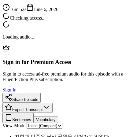
16m 52s
June 6, 2026
Checking access...
Loading audio...
Sign in for Premium Access
Sign in to access ad-free premium audio for this episode with a
FluentFiction Plus subscription.
Sign In
Share Episode
Export Transcript
Sentences
Vocabulary
View Mode:
지현과 민준은 남산 공원을 걸어가고 있었다.