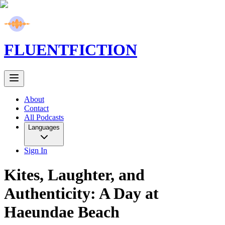
FLUENT
FICTION
About
Contact
All Podcasts
Languages
Sign In
Kites, Laughter, and
Authenticity: A Day at
Haeundae Beach