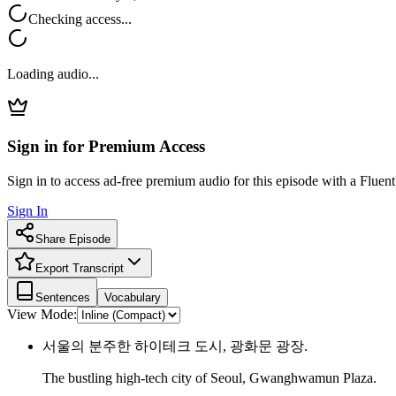
Checking access...
Loading audio...
Sign in for Premium Access
Sign in to access ad-free premium audio for this episode with a Fluent
Sign In
Share Episode
Export Transcript
Sentences
Vocabulary
View Mode:
서울의 분주한 하이테크 도시, 광화문 광장.
The bustling high-tech city of Seoul, Gwanghwamun Plaza.