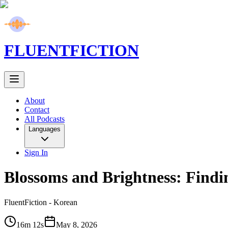
FLUENT
FICTION
About
Contact
All Podcasts
Languages
Sign In
Blossoms and Brightness: Findin
FluentFiction -
Korean
16m 12s
May 8, 2026