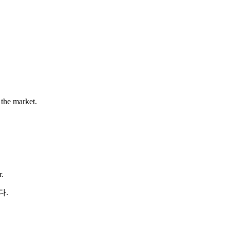
 the market.
r.
다.