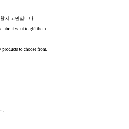
 할지 고민입니다.
ed about what to gift them.
y products to choose from.
et.