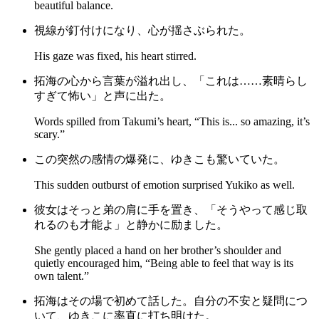
beautiful balance.
視線が釘付けになり、心が揺さぶられた。
His gaze was fixed, his heart stirred.
拓海の心から言葉が溢れ出し、「これは……素晴らし
すぎて怖い」と声に出た。
Words spilled from Takumi’s heart, “This is... so amazing, it’s
scary.”
この突然の感情の爆発に、ゆきこも驚いていた。
This sudden outburst of emotion surprised Yukiko as well.
彼女はそっと弟の肩に手を置き、「そうやって感じ取
れるのも才能よ」と静かに励ました。
She gently placed a hand on her brother’s shoulder and
quietly encouraged him, “Being able to feel that way is its
own talent.”
拓海はその場で初めて話した。自分の不安と疑問につ
いて、ゆきこに率直に打ち明けた。