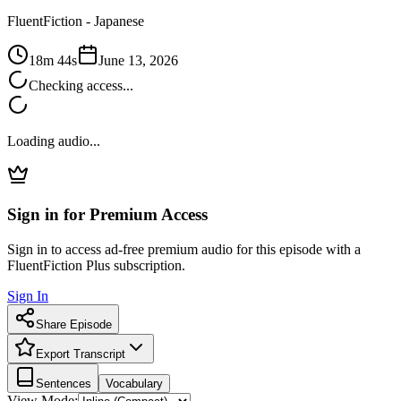
FluentFiction -
Japanese
18m 44s
June 13, 2026
Checking access...
Loading audio...
Sign in for Premium Access
Sign in to access ad-free premium audio for this episode with a
FluentFiction Plus subscription.
Sign In
Share Episode
Export Transcript
Sentences
Vocabulary
View Mode: