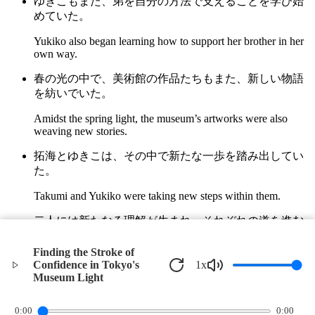
ゆきこもまた、弟を自分の方法で支えることを学び始
めていた。
Yukiko also began learning how to support her brother in her
own way.
春の光の中で、美術館の作品たちもまた、新しい物語
を紡いでいた。
Amidst the spring light, the museum’s artworks were also
weaving new stories.
拓海とゆきこは、その中で新たな一歩を踏み出してい
た。
Takumi and Yukiko were taking new steps within them.
二人には新たなる理解が生まれ、それぞれの道を進む
ための力となった。
Finding the Stroke of
A new understanding was born between the two, providing
Confidence in Tokyo's
1
x
the strength to walk their own paths.
Museum Light
©
2026
Verbari LLC. All rights reserved.
0:00
0:00