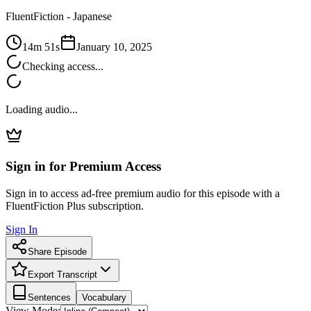
FluentFiction -
Japanese
14m 51s
January 10, 2025
Checking access...
Loading audio...
Sign in for Premium Access
Sign in to access ad-free premium audio for this episode with a
FluentFiction Plus subscription.
Sign In
Share Episode
Export Transcript
Sentences
Vocabulary
View Mode: