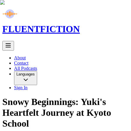
FLUENT
FICTION
About
Contact
All Podcasts
Languages
Sign In
Snowy Beginnings: Yuki's
Heartfelt Journey at Kyoto
School