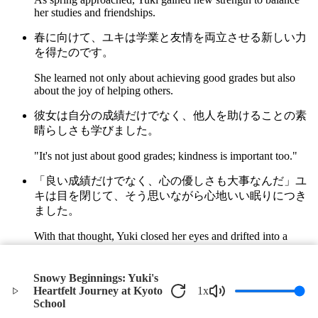
her studies and friendships.
春に向けて、ユキは学業と友情を両立させる新しい力
を得たのです。
She learned not only about achieving good grades but also
about the joy of helping others.
彼女は自分の成績だけでなく、他人を助けることの素
晴らしさも学びました。
"It's not just about good grades; kindness is important too."
「良い成績だけでなく、心の優しさも大事なんだ」ユ
キは目を閉じて、そう思いながら心地いい眠りにつき
ました。
With that thought, Yuki closed her eyes and drifted into a
comfortable sleep.
冬の夜空に星が輝いていました。
Snowy Beginnings: Yuki's
Heartfelt Journey at Kyoto
1
x
Stars shone brightly in the winter night sky.
School