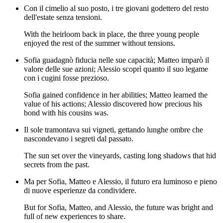
Con il cimelio al suo posto, i tre giovani godettero del resto
dell'estate senza tensioni.
With the heirloom back in place, the three young people
enjoyed the rest of the summer without tensions.
Sofia guadagnò fiducia nelle sue capacità; Matteo imparò il
valore delle sue azioni; Alessio scoprì quanto il suo legame
con i cugini fosse prezioso.
Sofia gained confidence in her abilities; Matteo learned the
value of his actions; Alessio discovered how precious his
bond with his cousins was.
Il sole tramontava sui vigneti, gettando lunghe ombre che
nascondevano i segreti dal passato.
The sun set over the vineyards, casting long shadows that hid
secrets from the past.
Ma per Sofia, Matteo e Alessio, il futuro era luminoso e pieno
di nuove esperienze da condividere.
But for Sofia, Matteo, and Alessio, the future was bright and
full of new experiences to share.