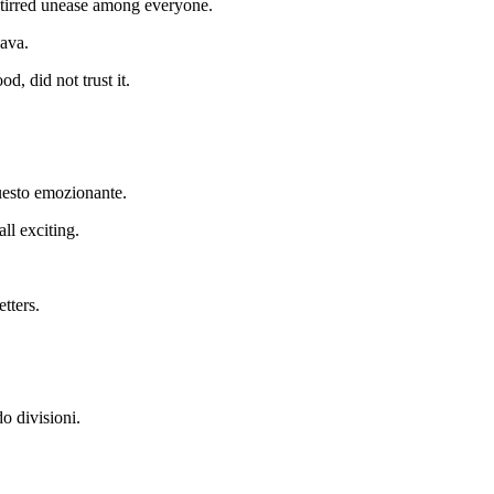
r stirred unease among everyone.
dava.
d, did not trust it.
questo emozionante.
all exciting.
tters.
do divisioni.