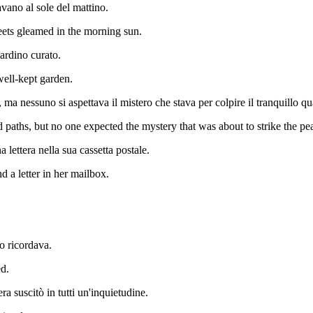
lavano al sole del mattino.
reets gleamed in the morning sun.
iardino curato.
well-kept garden.
ma nessuno si aspettava il mistero che stava per colpire il tranquillo qua
d paths, but no one expected the mystery that was about to strike the p
lettera nella sua cassetta postale.
a letter in her mailbox.
o ricordava.
d.
ra suscitò in tutti un'inquietudine.