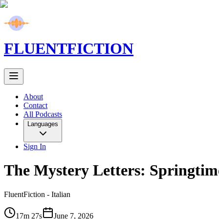
FLUENT
FICTION
About
Contact
All Podcasts
Languages
Sign In
The Mystery Letters: Springtim
FluentFiction -
Italian
17m 27s
June 7, 2026