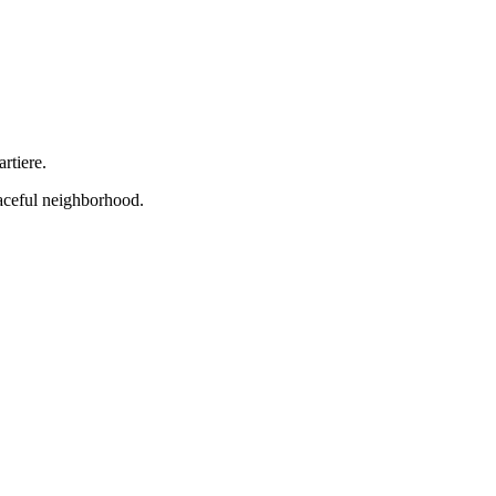
rtiere.
eaceful neighborhood.