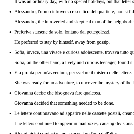
It was an ordinary day, with no special holidays, but that lette
Alessandro, l'uomo introverso e scettico del quartiere, non si fi
Alessandro, the introverted and skeptical man of the neighborhoo
Preferiva starsene da solo, lontano dai pettegolezzi.
He preferred to stay by himself, away from gossip.
Sofia, invece, una vivace e curiosa adolescente, trovava tutto 
Sofia, on the other hand, a lively and curious teenager, found it 
Era pronta per un'avventura, per svelare il mistero delle lettere.
She was ready for an adventure, to uncover the mystery of the le
Giovanna decise che bisognava fare qualcosa.
Giovanna decided that something needed to be done.
Le lettere continuavano ad apparire nelle cassette postali, crean
The letters continued to appear in mailboxes, causing divisions.
Alcuni vicini cominciavano a sospettare l'uno dell'altro.