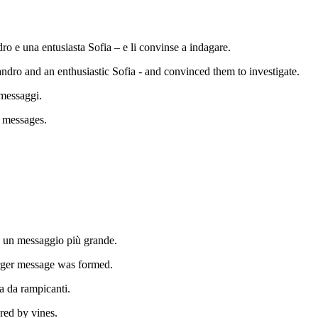
ro e una entusiasta Sofia – e li convinse a indagare.
ndro and an enthusiastic Sofia - and convinced them to investigate.
messaggi.
 messages.
a un messaggio più grande.
larger message was formed.
ta da rampicanti.
ered by vines.