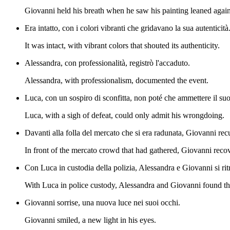
Giovanni held his breath when he saw his painting leaned again
Era intatto, con i colori vibranti che gridavano la sua autenticità
It was intact, with vibrant colors that shouted its authenticity.
Alessandra, con professionalità, registrò l'accaduto.
Alessandra, with professionalism, documented the event.
Luca, con un sospiro di sconfitta, non poté che ammettere il suo
Luca, with a sigh of defeat, could only admit his wrongdoing.
Davanti alla folla del mercato che si era radunata, Giovanni re
In front of the mercato crowd that had gathered, Giovanni reco
Con Luca in custodia della polizia, Alessandra e Giovanni si rit
With Luca in police custody, Alessandra and Giovanni found the
Giovanni sorrise, una nuova luce nei suoi occhi.
Giovanni smiled, a new light in his eyes.