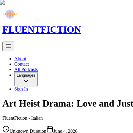
FLUENT
FICTION
About
Contact
All Podcasts
Languages
Sign In
Art Heist Drama: Love and Just
FluentFiction -
Italian
Unknown Duration
June 4, 2026