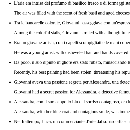
L'aria era intrisa del profumo di basilico fresco e di formaggi st
The air was filled with the scent of fresh basil and aged cheeses
Tra le bancarelle colorate, Giovanni passeggiava con un'espress
Among the colorful stalls, Giovanni strolled with a thoughtful 
Era un giovane artista, con i capelli scompigliati e le mani cope
He was a young artist, with disheveled hair and hands covered i
Da poco, il suo dipinto migliore era stato rubato, minacciando la
Recently, his best painting had been stolen, threatening his rep
Giovanni aveva una passione segreta per Alessandra, una detective
Giovanni had a secret passion for Alessandra, a detective famous
Alessandra, con il suo cappotto blu e il sorriso contagioso, era 
Alessandra, with her blue coat and contagious smile, was immer
Nel frattempo, Luca, un commerciante d'arte dal sorriso affascina