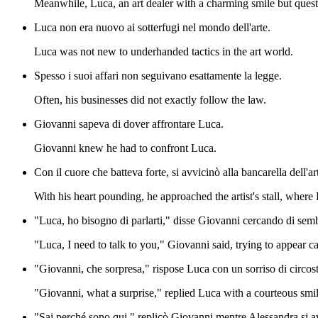
Meanwhile, Luca, an art dealer with a charming smile but questi
Luca non era nuovo ai sotterfugi nel mondo dell'arte.
Luca was not new to underhanded tactics in the art world.
Spesso i suoi affari non seguivano esattamente la legge.
Often, his businesses did not exactly follow the law.
Giovanni sapeva di dover affrontare Luca.
Giovanni knew he had to confront Luca.
Con il cuore che batteva forte, si avvicinò alla bancarella dell'
With his heart pounding, he approached the artist's stall, wher
"Luca, ho bisogno di parlarti," disse Giovanni cercando di sem
"Luca, I need to talk to you," Giovanni said, trying to appear c
"Giovanni, che sorpresa," rispose Luca con un sorriso di circos
"Giovanni, what a surprise," replied Luca with a courteous smi
"Sai perché sono qui," replicò Giovanni mentre Alessandra si avv