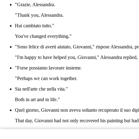
"Grazie, Alessandra.
"Thank you, Alessandra.
Hai cambiato tutto."
You've changed everything."
"Sono felice di averti aiutato, Giovanni," rispose Alessandra, 
"I'm happy to have helped you, Giovanni," Alessandra replied, 
"Forse possiamo lavorare insieme.
"Perhaps we can work together.
Sia nell'arte che nella vita."
Both in art and in life."
Quel giorno, Giovanni non aveva soltanto recuperato il suo dipi
That day, Giovanni had not only recovered his painting but ha
Il mercato di Firenze, con il suo spirito vivace, era testimone di