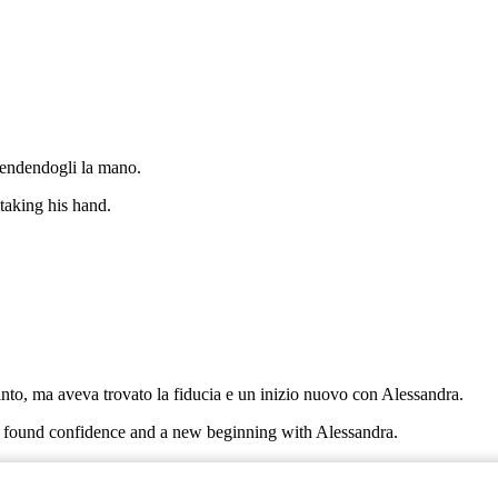
prendendogli la mano.
taking his hand.
nto, ma aveva trovato la fiducia e un inizio nuovo con Alessandra.
d found confidence and a new beginning with Alessandra.
 una nuova storia che si dipanava, tra arte, amore e giustizia.