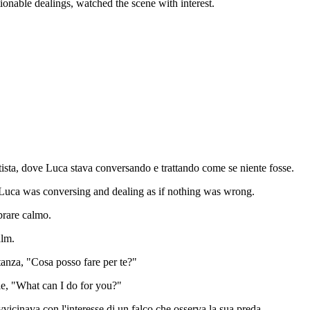
onable dealings, watched the scene with interest.
artista, dove Luca stava conversando e trattando come se niente fosse.
e Luca was conversing and dealing as if nothing was wrong.
brare calmo.
alm.
tanza, "Cosa posso fare per te?"
le, "What can I do for you?"
icinava con l'interesse di un falco che osserva la sua preda.