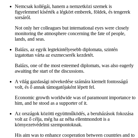
Nemcsak kollégái, hanem a nemzetközi szemek is
figyelemmel kísérték a légkört emberek, földek, és tengerek
sorsáról.
Not only her colleagues but international eyes were closely
monitoring the atmosphere concerning the fate of people,
lands, and seas.
Balázs, az egyik legtekintélyesebb diplomata, szintén
izgatottan várta az eszmecserék kezdetét.
Balázs, one of the most esteemed diplomats, was also eagerly
awaiting the start of the discussions.
A világ gazdasági növekedése számára kiemelt fontosságú
volt, és ő annak támogatójaként lépett fel.
Economic growth worldwide was of paramount importance to
him, and he stood as a supporter of it.
Az országok közötti együttműködés, a beruházások fokozása
volt az ő célja, még ha az néha ellentmondott is a
környezetvédelmi szempontoknak.
His aim was to enhance cooperation between countries and to