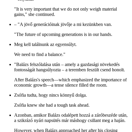
"It is very important that we do not only weigh material
gains," she continued.
– "A jövő generációinak jövője a mi kezünkben van.
"The future of upcoming generations is in our hands.
Meg kell találnunk az egyensúlyt.
We need to find a balance."
"Balázs felszólalása után – amely a gazdasági növekedés
fontosságát hangsúlyozta – a teremben feszült csend honolt.
After Balázs's speech—which emphasized the importance of
economic growth—a tense silence filled the room.
Zsófia tudta, hogy nincs könnyű dolga.
Zsófia knew she had a tough task ahead.
Azonban, amikor Balázs odalépett hozzá a záróbeszéde után,
a szikrázó nyári napsütés már máshogy csillant meg a haján.
However, when Balázs approached her after his closing