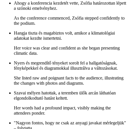
Ahogy a konferencia kezdetét vette, Zsófia határozottan lépett
a szónoki emelvényhez.
As the conference commenced, Zsófia stepped confidently to
the podium.
Hangja tiszta és magabiztos volt, amikor a klimatológiai
adatokat kezdte ismertetni.
Her voice was clear and confident as she began presenting
climatic data.
Nyers és megrendítő tényeket sorolt fel a hallgatóságnak,
fényképekkel és diagramokkal illusztrálva a változásokat.
She listed raw and poignant facts to the audience, illustrating
the changes with photos and diagrams.
Szavai mélyen hatottak, a teremben ülők arcán láthatóan
elgondolkodtató hatást keltett.
Her words had a profound impact, visibly making the
attendees ponder.
"Nagyon fontos, hogy ne csak az anyagi javakat mérlegeljük"
– folytatta.