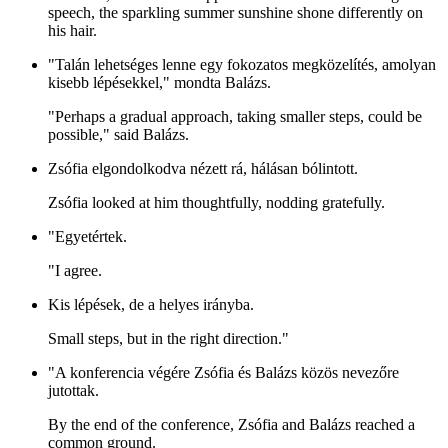
speech, the sparkling summer sunshine shone differently on
his hair.
"Talán lehetséges lenne egy fokozatos megközelítés, amolyan
kisebb lépésekkel," mondta Balázs.
"Perhaps a gradual approach, taking smaller steps, could be
possible," said Balázs.
Zsófia elgondolkodva nézett rá, hálásan bólintott.
Zsófia looked at him thoughtfully, nodding gratefully.
"Egyetértek.
"I agree.
Kis lépések, de a helyes irányba.
Small steps, but in the right direction."
"A konferencia végére Zsófia és Balázs közös nevezőre
jutottak.
By the end of the conference, Zsófia and Balázs reached a
common ground.