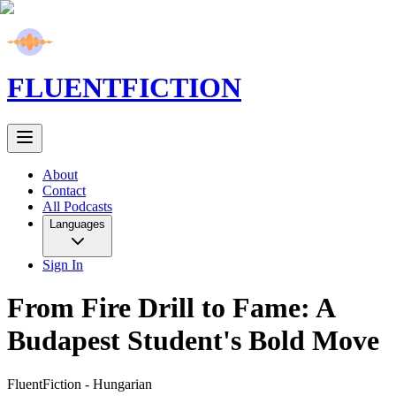
FLUENT
FICTION
About
Contact
All Podcasts
Languages
Sign In
From Fire Drill to Fame: A
Budapest Student's Bold Move
FluentFiction -
Hungarian