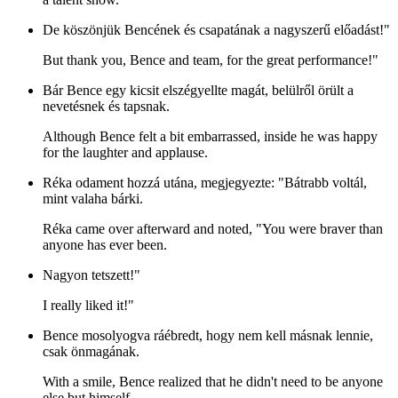
De köszönjük Bencének és csapatának a nagyszerű előadást!"
But thank you, Bence and team, for the great performance!"
Bár Bence egy kicsit elszégyellte magát, belülről örült a
nevetésnek és tapsnak.
Although Bence felt a bit embarrassed, inside he was happy
for the laughter and applause.
Réka odament hozzá utána, megjegyezte: "Bátrabb voltál,
mint valaha bárki.
Réka came over afterward and noted, "You were braver than
anyone has ever been.
Nagyon tetszett!"
I really liked it!"
Bence mosolyogva ráébredt, hogy nem kell másnak lennie,
csak önmagának.
With a smile, Bence realized that he didn't need to be anyone
else but himself.