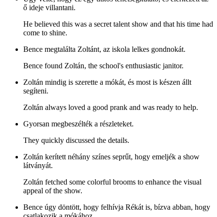
ő ideje villantani.
He believed this was a secret talent show and that his time had
come to shine.
Bence megtalálta Zoltánt, az iskola lelkes gondnokát.
Bence found Zoltán, the school's enthusiastic janitor.
Zoltán mindig is szerette a mókát, és most is készen állt
segíteni.
Zoltán always loved a good prank and was ready to help.
Gyorsan megbeszélték a részleteket.
They quickly discussed the details.
Zoltán kerített néhány színes seprűt, hogy emeljék a show
látványát.
Zoltán fetched some colorful brooms to enhance the visual
appeal of the show.
Bence úgy döntött, hogy felhívja Rékát is, bízva abban, hogy
csatlakozik a mókához.