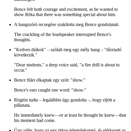
Bence felt both courage and excitement, as he wanted to
show Réka that there was something special about him.
A hangszóró recsegése szakította meg Bence gondolatait.
The crackling of the loudspeaker interrupted Bence's
thoughts.
"Kedves diákok" – szólalt meg egy mély hang – "tűzriadó
következik."
"Dear students," a deep voice said, "a fire drill is about to
occur."
Bence fülei elkaptak egy szót: "show."
Bence's ears caught one word: "show."
Rögtön tudta – legalábbis úgy gondolta –, hogy eljött a
pillanata.
He immediately knew—or at least he thought he knew—that
his moment had come.
Úgy vélte, hogy ez egy titkos tehetségkutató, és elérkezett az