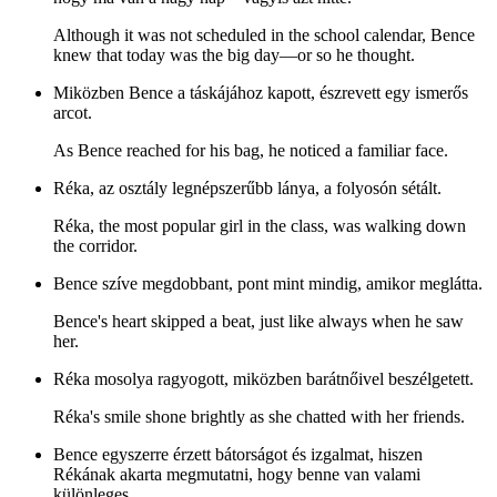
Although it was not scheduled in the school calendar, Bence
knew that today was the big day—or so he thought.
Miközben Bence a táskájához kapott, észrevett egy ismerős
arcot.
As Bence reached for his bag, he noticed a familiar face.
Réka, az osztály legnépszerűbb lánya, a folyosón sétált.
Réka, the most popular girl in the class, was walking down
the corridor.
Bence szíve megdobbant, pont mint mindig, amikor meglátta.
Bence's heart skipped a beat, just like always when he saw
her.
Réka mosolya ragyogott, miközben barátnőivel beszélgetett.
Réka's smile shone brightly as she chatted with her friends.
Bence egyszerre érzett bátorságot és izgalmat, hiszen
Rékának akarta megmutatni, hogy benne van valami
különleges.