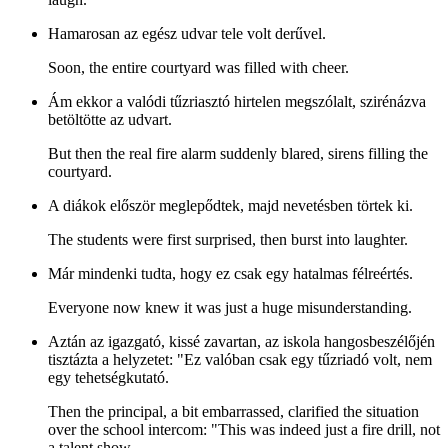
Hamarosan az egész udvar tele volt derűvel.
Soon, the entire courtyard was filled with cheer.
Ám ekkor a valódi tűzriasztó hirtelen megszólalt, szirénázva
betöltötte az udvart.
But then the real fire alarm suddenly blared, sirens filling the
courtyard.
A diákok először meglepődtek, majd nevetésben törtek ki.
The students were first surprised, then burst into laughter.
Már mindenki tudta, hogy ez csak egy hatalmas félreértés.
Everyone now knew it was just a huge misunderstanding.
Aztán az igazgató, kissé zavartan, az iskola hangosbeszélőjén
tisztázta a helyzetet: "Ez valóban csak egy tűzriadó volt, nem
egy tehetségkutató.
Then the principal, a bit embarrassed, clarified the situation
over the school intercom: "This was indeed just a fire drill, not
a talent show.