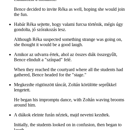
Bence decided to invite Réka as well, hoping she would join
the fun.
Habár Réka sejtette, hogy valami furcsa történik, mégis úgy
gondolta, jó szórakozás lesz.
Although Réka suspected something strange was going on,
she thought it would be a good laugh.
Amikor az udvarra értek, ahol az összes diák összegyűlt,
Bence elindult a "színpad" felé.
When they reached the courtyard where all the students had
gathered, Bence headed for the "stage."
Megkezdte rögtönzött táncát, Zoltán körülötte seprűkkel
lengetett.
He began his impromptu dance, with Zoltán waving brooms
around him.
A diákok eleinte furán néztek, majd nevetni kezdtek.
Initially, the students looked on in confusion, then began to
laugh.