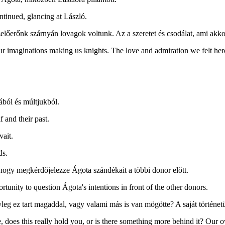
ntinued, glancing at László.
lőerőnk szárnyán lovagok voltunk. Az a szeretet és csodálat, ami akkor 
ur imaginations making us knights. The love and admiration we felt her
ból és múltjukból.
f and their past.
vait.
ds.
 hogy megkérdőjelezze Ágota szándékait a többi donor előtt.
unity to question Ágota's intentions in front of the other donors.
leg ez tart magaddal, vagy valami más is van mögötte? A saját történe
e, does this really hold you, or is there something more behind it? Our 