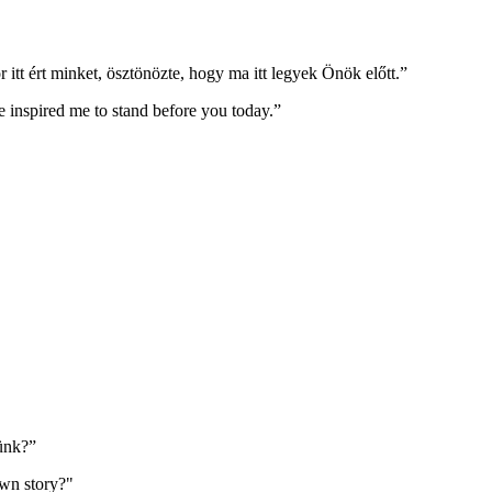
itt ért minket, ösztönözte, hogy ma itt legyek Önök előtt.”
e inspired me to stand before you today.”
tünk?”
own story?"