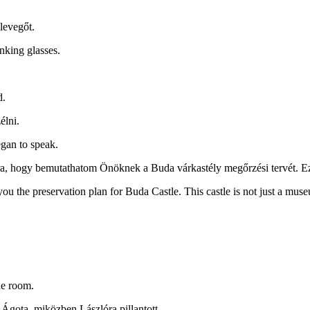
levegőt.
inking glasses.
d.
élni.
egan to speak.
a, hogy bemutathatom Önöknek a Buda várkastély megőrzési tervét. E
you the preservation plan for Buda Castle. This castle is not just a mus
the room.
 Ágota, miközben Lászlóra pillantott.