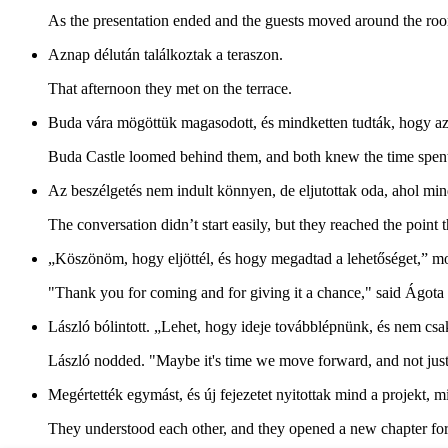
As the presentation ended and the guests moved around the roo
Aznap délután találkoztak a teraszon.
That afternoon they met on the terrace.
Buda vára mögöttük magasodott, és mindketten tudták, hogy az eg
Buda Castle loomed behind them, and both knew the time spent 
Az beszélgetés nem indult könnyen, de eljutottak oda, ahol min
The conversation didn’t start easily, but they reached the poin
„Köszönöm, hogy eljöttél, és hogy megadtad a lehetőséget,” m
"Thank you for coming and for giving it a chance," said Ágota s
László bólintott. „Lehet, hogy ideje továbblépnünk, és nem csak
László nodded. "Maybe it's time we move forward, and not just 
Megértették egymást, és új fejezetet nyitottak mind a projekt, 
They understood each other, and they opened a new chapter for b