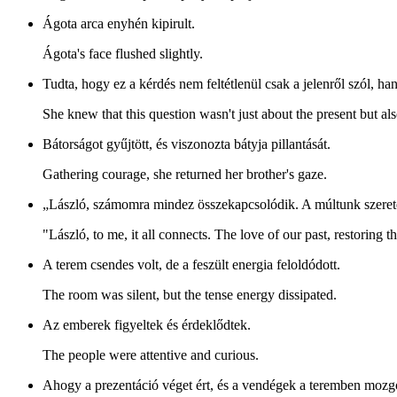
Ágota arca enyhén kipirult.
Ágota's face flushed slightly.
Tudta, hogy ez a kérdés nem feltétlenül csak a jelenről szól, ha
She knew that this question wasn't just about the present but als
Bátorságot gyűjtött, és viszonozta bátyja pillantását.
Gathering courage, she returned her brother's gaze.
„László, számomra mindez összekapcsolódik. A múltunk szeretet
"László, to me, it all connects. The love of our past, restoring the
A terem csendes volt, de a feszült energia feloldódott.
The room was silent, but the tense energy dissipated.
Az emberek figyeltek és érdeklődtek.
The people were attentive and curious.
Ahogy a prezentáció véget ért, és a vendégek a teremben mozgo