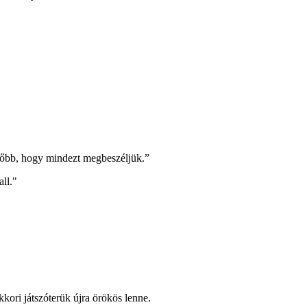
ésőbb, hogy mindezt megbeszéljük.”
all."
ori játszóterük újra örökös lenne.