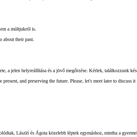
nem a múltjukról is.
o about their past.
e, a jelen helyreállítása és a jövő megőrzése. Kérlek, találkozzunk k
 present, and preserving the future. Please, let's meet later to discuss it 
lódtak, László és Ágota közelebb léptek egymáshoz, mintha a gyermekk