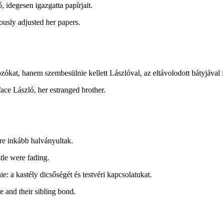
, idegesen igazgatta papírjait.
usly adjusted her papers.
kat, hanem szembesülnie kellett Lászlóval, az eltávolodott bátyjával i
ace László, her estranged brother.
re inkább halványultak.
tle were fading.
e: a kastély dicsőségét és testvéri kapcsolatukat.
e and their sibling bond.