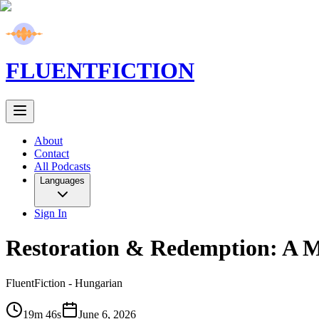
FLUENT
FICTION
About
Contact
All Podcasts
Languages
Sign In
Restoration & Redemption: A M
FluentFiction -
Hungarian
19m 46s
June 6, 2026