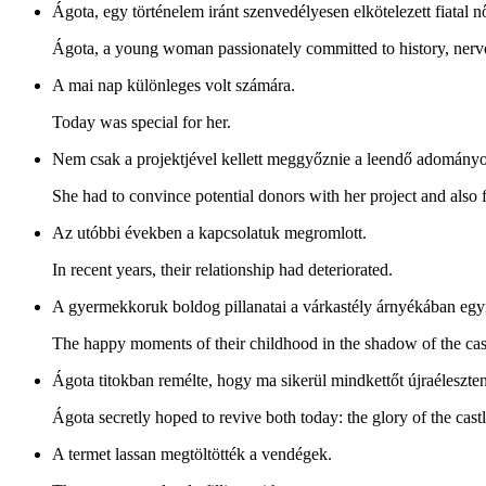
Ágota, egy történelem iránt szenvedélyesen elkötelezett fiatal nő
Ágota, a young woman passionately committed to history, nervo
A mai nap különleges volt számára.
Today was special for her.
Nem csak a projektjével kellett meggyőznie a leendő adományozó
She had to convince potential donors with her project and also f
Az utóbbi években a kapcsolatuk megromlott.
In recent years, their relationship had deteriorated.
A gyermekkoruk boldog pillanatai a várkastély árnyékában egy
The happy moments of their childhood in the shadow of the cas
Ágota titokban remélte, hogy ma sikerül mindkettőt újraéleszteni
Ágota secretly hoped to revive both today: the glory of the castl
A termet lassan megtöltötték a vendégek.