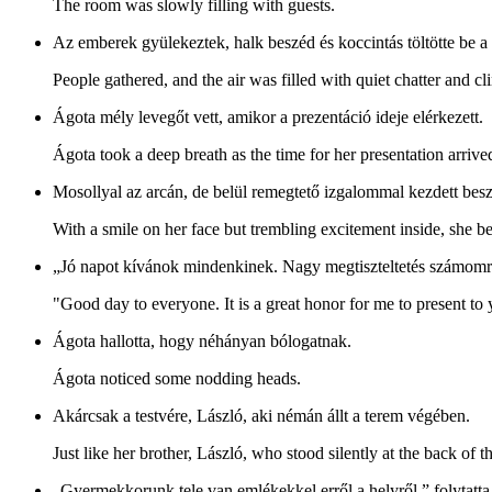
The room was slowly filling with guests.
Az emberek gyülekeztek, halk beszéd és koccintás töltötte be a 
People gathered, and the air was filled with quiet chatter and cl
Ágota mély levegőt vett, amikor a prezentáció ideje elérkezett.
Ágota took a deep breath as the time for her presentation arrive
Mosollyal az arcán, de belül remegtető izgalommal kezdett besz
With a smile on her face but trembling excitement inside, she b
„Jó napot kívánok mindenkinek. Nagy megtiszteltetés számomr
"Good day to everyone. It is a great honor for me to present to 
Ágota hallotta, hogy néhányan bólogatnak.
Ágota noticed some nodding heads.
Akárcsak a testvére, László, aki némán állt a terem végében.
Just like her brother, László, who stood silently at the back of 
„Gyermekkorunk tele van emlékekkel erről a helyről,” folytatta