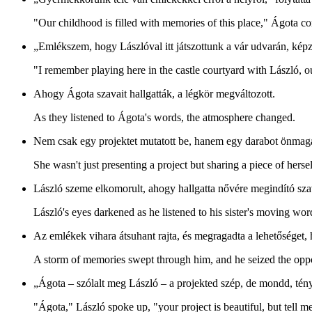
"Our childhood is filled with memories of this place," Ágota co
„Emlékszem, hogy Lászlóval itt játszottunk a vár udvarán, képze
"I remember playing here in the castle courtyard with László, o
Ahogy Ágota szavait hallgatták, a légkör megváltozott.
As they listened to Ágota's words, the atmosphere changed.
Nem csak egy projektet mutatott be, hanem egy darabot önmagá
She wasn't just presenting a project but sharing a piece of hersel
László szeme elkomorult, ahogy hallgatta nővére megindító sza
László's eyes darkened as he listened to his sister's moving wor
Az emlékek vihara átsuhant rajta, és megragadta a lehetőséget,
A storm of memories swept through him, and he seized the opport
„Ágota – szólalt meg László – a projekted szép, de mondd, tény
"Ágota," László spoke up, "your project is beautiful, but tell m