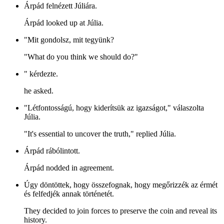
Árpád felnézett Júliára.
Árpád looked up at Júlia.
"Mit gondolsz, mit tegyünk?
"What do you think we should do?"
" kérdezte.
he asked.
"Létfontosságú, hogy kiderítsük az igazságot," válaszolta
Júlia.
"It's essential to uncover the truth," replied Júlia.
Árpád rábólintott.
Árpád nodded in agreement.
Úgy döntöttek, hogy összefognak, hogy megőrizzék az érmét
és felfedjék annak történetét.
They decided to join forces to preserve the coin and reveal its
history.