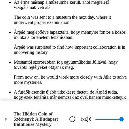
Az érme másnap a múzeumba került, ahol megfelelő
vizsgálatnak veti alá.
The coin was sent to a museum the next day, where it
underwent proper examination.
Árpád meglepődve tapasztalta, hogy mennyire fontos a közös
munka a történelem feltárásában.
Árpád was surprised to find how important collaboration is in
uncovering history.
Mostantól szorosabban fog együttműködni Júliával, hogy
további rejtélyeket oldjanak meg.
From now on, he would work more closely with Júlia to solve
more mysteries.
A fürdők csendje újabb titkokat rejthetett, de Árpád tudta,
hogy ezek feltárása már nemcsak az övé, hanem mindkettejük
közös célja is lett.
The silence of the baths might have concealed more secrets,
The Hidden Coin of
but Árpád knew that uncovering them was no longer just his,
Széchenyi: A Budapest
1
x
but also their mutual goal.
Bathhouse Mystery