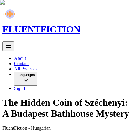
FLUENT
FICTION
About
Contact
All Podcasts
Languages
Sign In
The Hidden Coin of Széchenyi:
A Budapest Bathhouse Mystery
FluentFiction -
Hungarian