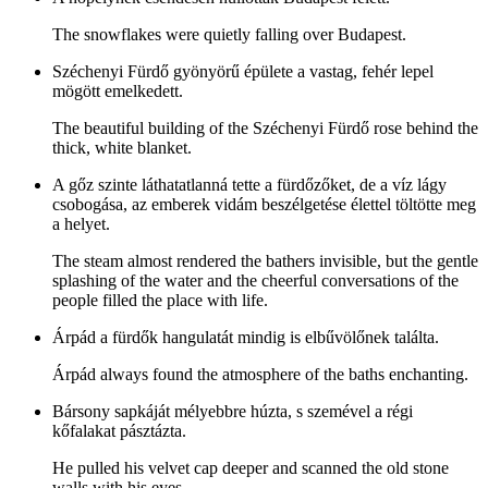
The snowflakes were quietly falling over Budapest.
Széchenyi Fürdő gyönyörű épülete a vastag, fehér lepel
mögött emelkedett.
The beautiful building of the Széchenyi Fürdő rose behind the
thick, white blanket.
A gőz szinte láthatatlanná tette a fürdőzőket, de a víz lágy
csobogása, az emberek vidám beszélgetése élettel töltötte meg
a helyet.
The steam almost rendered the bathers invisible, but the gentle
splashing of the water and the cheerful conversations of the
people filled the place with life.
Árpád a fürdők hangulatát mindig is elbűvölőnek találta.
Árpád always found the atmosphere of the baths enchanting.
Bársony sapkáját mélyebbre húzta, s szemével a régi
kőfalakat pásztázta.
He pulled his velvet cap deeper and scanned the old stone
walls with his eyes.