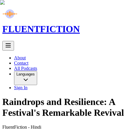
FLUENT
FICTION
About
Contact
All Podcasts
Languages
Sign In
Raindrops and Resilience: A
Festival's Remarkable Revival
FluentFiction -
Hindi