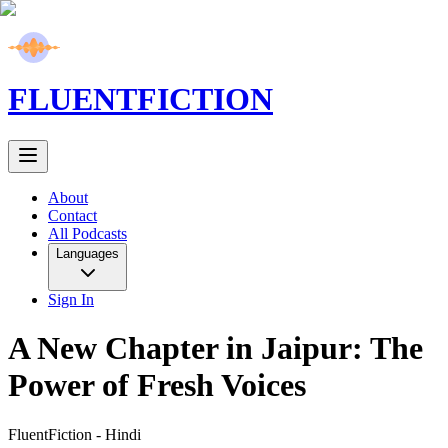
FLUENT
FICTION
About
Contact
All Podcasts
Languages
Sign In
A New Chapter in Jaipur: The
Power of Fresh Voices
FluentFiction -
Hindi