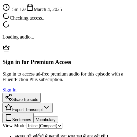
15m 12s
March 4, 2025
Checking access...
Loading audio...
Sign in for Premium Access
Sign in to access ad-free premium audio for this episode with a
FluentFiction Plus subscription.
Sign In
Share Episode
Export Transcript
Sentences
Vocabulary
View Mode:
जयपुर की सर्दियों में गुलाबी हवा मधुर धुन में बज रही थी।