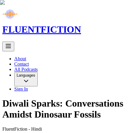
FLUENT
FICTION
About
Contact
All Podcasts
Languages
Sign In
Diwali Sparks: Conversations
Amidst Dinosaur Fossils
FluentFiction -
Hindi