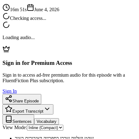
16m 51s
June 4, 2026
Checking access...
Loading audio...
Sign in for Premium Access
Sign in to access ad-free premium audio for this episode with a
FluentFiction Plus subscription.
Sign In
Share Episode
Export Transcript
Sentences
Vocabulary
View Mode:
שקט ושלווה שררו בספרייה הציבורית בעיר.