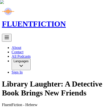
FLUENT
FICTION
About
Contact
All Podcasts
Languages
Sign In
Library Laughter: A Detective
Book Brings New Friends
FluentFiction -
Hebrew