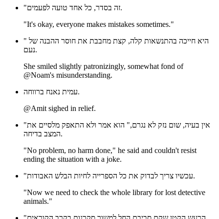
"זה בסדר, כל אחד טועה לפעמים.
"It's okay, everyone makes mistakes sometimes."
" היא חייכה בהתנשאות קלה, קצת מחבבת את חוסר ההבנה של
נעם.
She smiled slightly patronizingly, somewhat fond of
@Noam's misunderstanding.
עמית נאנח ברווחה.
@Amit sighed in relief.
"אין בעיה, שום נזק לא נגרם," הוא אמר ולא התאפק מלסיים את
המצב בדיחה.
"No problem, no harm done," he said and couldn't resist
ending the situation with a joke.
"עכשיו צריך לבדוק את כל הספרייה לחיות הבלש האבודות.
"Now we need to check the whole library for lost detective
animals."
"הרעש הקטן שקם סביבם החל למשוך סקרנות בקרב הקוראים