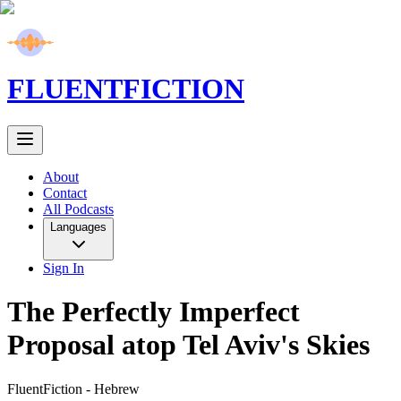
FLUENT
FICTION
About
Contact
All Podcasts
Languages
Sign In
The Perfectly Imperfect
Proposal atop Tel Aviv's Skies
FluentFiction -
Hebrew