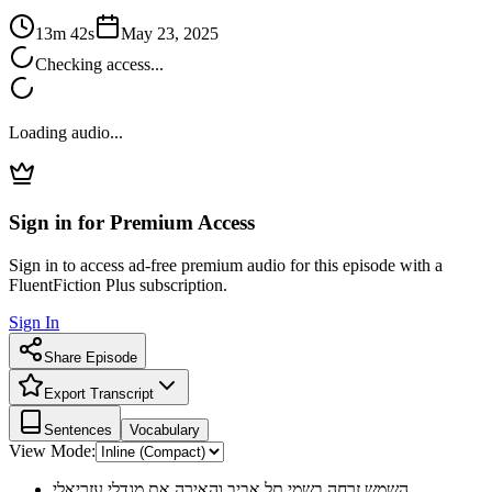
13m 42s
May 23, 2025
Checking access...
Loading audio...
Sign in for Premium Access
Sign in to access ad-free premium audio for this episode with a
FluentFiction Plus subscription.
Sign In
Share Episode
Export Transcript
Sentences
Vocabulary
View Mode:
השמש זרחה בשמי תל אביב והאירה את מגדלי עזריאלי.