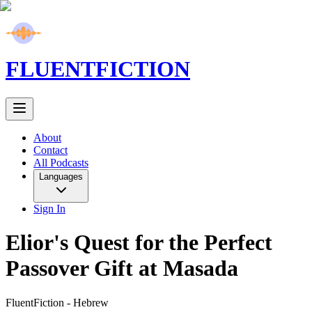
FLUENT
FICTION
About
Contact
All Podcasts
Languages
Sign In
Elior's Quest for the Perfect
Passover Gift at Masada
FluentFiction -
Hebrew