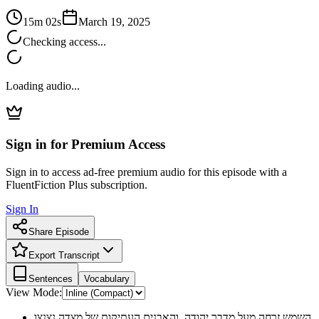
15m 02s
March 19, 2025
Checking access...
Loading audio...
Sign in for Premium Access
Sign in to access ad-free premium audio for this episode with a
FluentFiction Plus subscription.
Sign In
Share Episode
Export Transcript
Sentences
Vocabulary
View Mode:
השמש זרחה מעל מדבר יהודה, והאבנים העתיקות של מצדה נצנצו