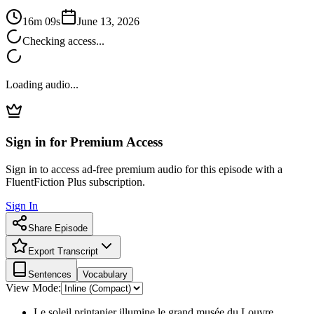
16m 09s
June 13, 2026
Checking access...
Loading audio...
Sign in for Premium Access
Sign in to access ad-free premium audio for this episode with a
FluentFiction Plus subscription.
Sign In
Share Episode
Export Transcript
Sentences
Vocabulary
View Mode:
Le soleil printanier illumine le grand musée du Louvre.