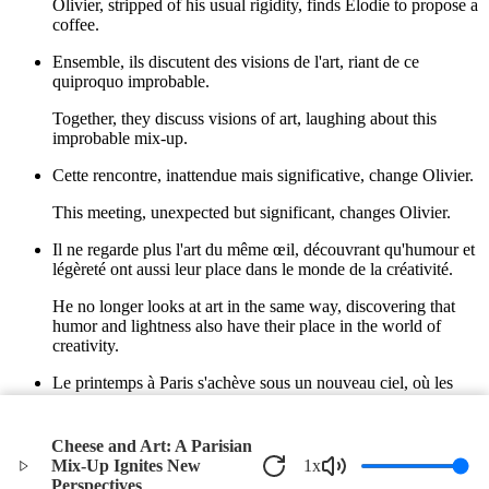
Olivier, stripped of his usual rigidity, finds Élodie to propose a
coffee.
Ensemble, ils discutent des visions de l'art, riant de ce
quiproquo improbable.
Together, they discuss visions of art, laughing about this
improbable mix-up.
Cette rencontre, inattendue mais significative, change Olivier.
This meeting, unexpected but significant, changes Olivier.
Il ne regarde plus l'art du même œil, découvrant qu'humour et
légèreté ont aussi leur place dans le monde de la créativité.
He no longer looks at art in the same way, discovering that
humor and lightness also have their place in the world of
creativity.
Le printemps à Paris s'achève sous un nouveau ciel, où les
perspectives s'élargissent pour lui, avec un sourire aux lèvres
et un esprit ouvert.
Cheese and Art: A Parisian
Spring in Paris ends under a new sky, where perspectives
Mix-Up Ignites New
1
x
widen for him, with a smile on his lips and an open mind.
Perspectives