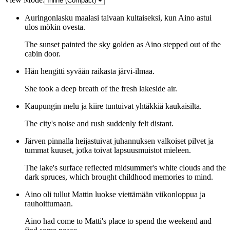
Auringonlasku maalasi taivaan kultaiseksi, kun Aino astui
ulos mökin ovesta.
The sunset painted the sky golden as Aino stepped out of the
cabin door.
Hän hengitti syvään raikasta järvi-ilmaa.
She took a deep breath of the fresh lakeside air.
Kaupungin melu ja kiire tuntuivat yhtäkkiä kaukaisilta.
The city's noise and rush suddenly felt distant.
Järven pinnalla heijastuivat juhannuksen valkoiset pilvet ja
tummat kuuset, jotka toivat lapsuusmuistot mieleen.
The lake's surface reflected midsummer's white clouds and the
dark spruces, which brought childhood memories to mind.
Aino oli tullut Mattin luokse viettämään viikonloppua ja
rauhoittumaan.
Aino had come to Matti's place to spend the weekend and