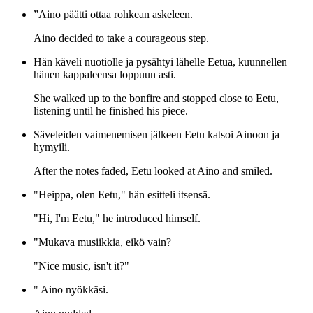
”Aino päätti ottaa rohkean askeleen.
Aino decided to take a courageous step.
Hän käveli nuotiolle ja pysähtyi lähelle Eetua, kuunnellen
hänen kappaleensa loppuun asti.
She walked up to the bonfire and stopped close to Eetu,
listening until he finished his piece.
Säveleiden vaimenemisen jälkeen Eetu katsoi Ainoon ja
hymyili.
After the notes faded, Eetu looked at Aino and smiled.
"Heippa, olen Eetu," hän esitteli itsensä.
"Hi, I'm Eetu," he introduced himself.
"Mukava musiikkia, eikö vain?
"Nice music, isn't it?"
" Aino nyökkäsi.