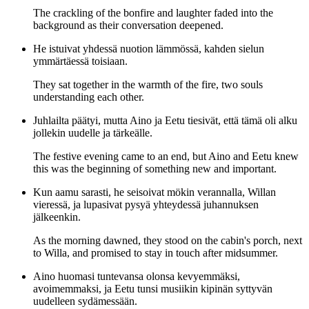
The crackling of the bonfire and laughter faded into the
background as their conversation deepened.
He istuivat yhdessä nuotion lämmössä, kahden sielun
ymmärtäessä toisiaan.
They sat together in the warmth of the fire, two souls
understanding each other.
Juhlailta päätyi, mutta Aino ja Eetu tiesivät, että tämä oli alku
jollekin uudelle ja tärkeälle.
The festive evening came to an end, but Aino and Eetu knew
this was the beginning of something new and important.
Kun aamu sarasti, he seisoivat mökin verannalla, Willan
vieressä, ja lupasivat pysyä yhteydessä juhannuksen
jälkeenkin.
As the morning dawned, they stood on the cabin's porch, next
to Willa, and promised to stay in touch after midsummer.
Aino huomasi tuntevansa olonsa kevyemmäksi,
avoimemmaksi, ja Eetu tunsi musiikin kipinän syttyvän
uudelleen sydämessään.