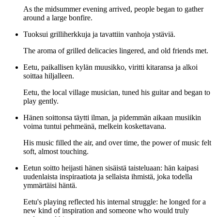
As the midsummer evening arrived, people began to gather
around a large bonfire.
Tuoksui grilliherkkuja ja tavattiin vanhoja ystäviä.
The aroma of grilled delicacies lingered, and old friends met.
Eetu, paikallisen kylän muusikko, viritti kitaransa ja alkoi
soittaa hiljalleen.
Eetu, the local village musician, tuned his guitar and began to
play gently.
Hänen soittonsa täytti ilman, ja pidemmän aikaan musiikin
voima tuntui pehmeänä, melkein koskettavana.
His music filled the air, and over time, the power of music felt
soft, almost touching.
Eetun soitto heijasti hänen sisäistä taisteluaan: hän kaipasi
uudenlaista inspiraatiota ja sellaista ihmistä, joka todella
ymmärtäisi häntä.
Eetu's playing reflected his internal struggle: he longed for a
new kind of inspiration and someone who would truly