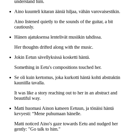
understand him.
Aino kuunteli kitaran ääniä hiljaa, vähän varovaisestikin.
Aino listened quietly to the sounds of the guitar, a bit
cautiously.
Hänen ajatuksensa lentelivät musiikin tahdissa.
Her thoughts drifted along with the music.
Jokin Eetun sävellyksissä kosketti häntä.
Something in Eetu's compositions touched her.
Se oli kuin kertomus, joka kurkotti häntä kohti abstraktin
kauniilla tavalla.
It was like a story reaching out to her in an abstract and
beautiful way.
Matti huomasi Ainon katseen Eetuun, ja tönäisi häntä
kevyesti: “Mene puhumaan hänelle.
Matti noticed Aino's gaze towards Eetu and nudged her
gently: "Go talk to him."