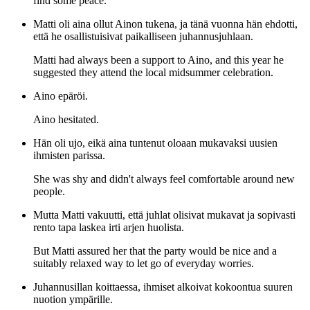
find some peace.
Matti oli aina ollut Ainon tukena, ja tänä vuonna hän ehdotti,
että he osallistuisivat paikalliseen juhannusjuhlaan.
Matti had always been a support to Aino, and this year he
suggested they attend the local midsummer celebration.
Aino epäröi.
Aino hesitated.
Hän oli ujo, eikä aina tuntenut oloaan mukavaksi uusien
ihmisten parissa.
She was shy and didn't always feel comfortable around new
people.
Mutta Matti vakuutti, että juhlat olisivat mukavat ja sopivasti
rento tapa laskea irti arjen huolista.
But Matti assured her that the party would be nice and a
suitably relaxed way to let go of everyday worries.
Juhannusillan koittaessa, ihmiset alkoivat kokoontua suuren
nuotion ympärille.