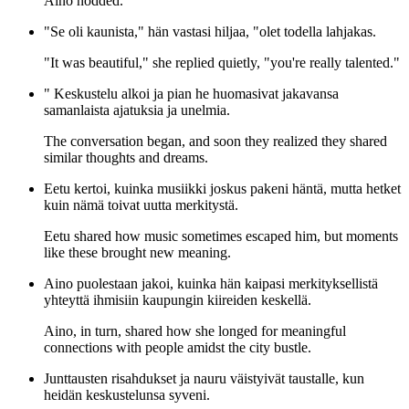
Aino nodded.
"Se oli kaunista," hän vastasi hiljaa, "olet todella lahjakas.
"It was beautiful," she replied quietly, "you're really talented."
" Keskustelu alkoi ja pian he huomasivat jakavansa
samanlaista ajatuksia ja unelmia.
The conversation began, and soon they realized they shared
similar thoughts and dreams.
Eetu kertoi, kuinka musiikki joskus pakeni häntä, mutta hetket
kuin nämä toivat uutta merkitystä.
Eetu shared how music sometimes escaped him, but moments
like these brought new meaning.
Aino puolestaan jakoi, kuinka hän kaipasi merkityksellistä
yhteyttä ihmisiin kaupungin kiireiden keskellä.
Aino, in turn, shared how she longed for meaningful
connections with people amidst the city bustle.
Junttausten risahdukset ja nauru väistyivät taustalle, kun
heidän keskustelunsa syveni.