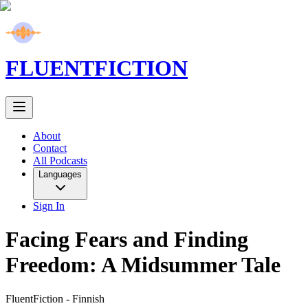
FLUENT
FICTION
About
Contact
All Podcasts
Languages
Sign In
Facing Fears and Finding
Freedom: A Midsummer Tale
FluentFiction -
Finnish