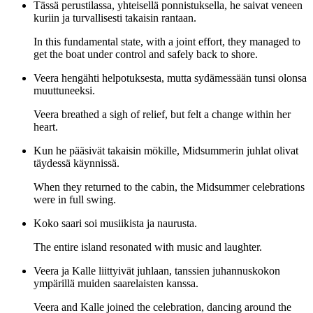
Tässä perustilassa, yhteisellä ponnistuksella, he saivat veneen
kuriin ja turvallisesti takaisin rantaan.
In this fundamental state, with a joint effort, they managed to
get the boat under control and safely back to shore.
Veera hengähti helpotuksesta, mutta sydämessään tunsi olonsa
muuttuneeksi.
Veera breathed a sigh of relief, but felt a change within her
heart.
Kun he pääsivät takaisin mökille, Midsummerin juhlat olivat
täydessä käynnissä.
When they returned to the cabin, the Midsummer celebrations
were in full swing.
Koko saari soi musiikista ja naurusta.
The entire island resonated with music and laughter.
Veera ja Kalle liittyivät juhlaan, tanssien juhannuskokon
ympärillä muiden saarelaisten kanssa.
Veera and Kalle joined the celebration, dancing around the