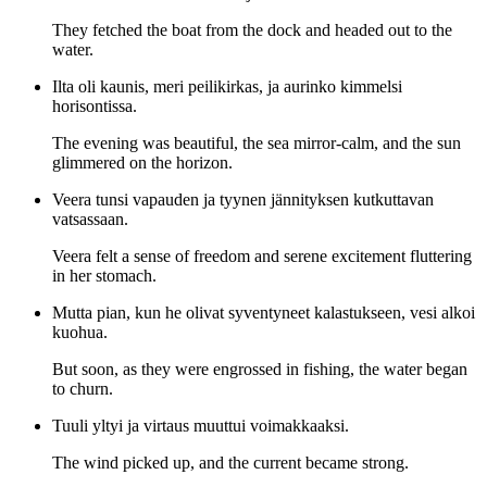
They fetched the boat from the dock and headed out to the
water.
Ilta oli kaunis, meri peilikirkas, ja aurinko kimmelsi
horisontissa.
The evening was beautiful, the sea mirror-calm, and the sun
glimmered on the horizon.
Veera tunsi vapauden ja tyynen jännityksen kutkuttavan
vatsassaan.
Veera felt a sense of freedom and serene excitement fluttering
in her stomach.
Mutta pian, kun he olivat syventyneet kalastukseen, vesi alkoi
kuohua.
But soon, as they were engrossed in fishing, the water began
to churn.
Tuuli yltyi ja virtaus muuttui voimakkaaksi.
The wind picked up, and the current became strong.