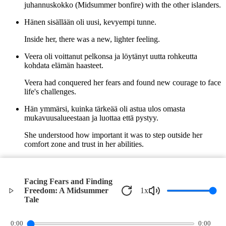
juhannuskokko (Midsummer bonfire) with the other islanders.
Hänen sisällään oli uusi, kevyempi tunne.
Inside her, there was a new, lighter feeling.
Veera oli voittanut pelkonsa ja löytänyt uutta rohkeutta
kohdata elämän haasteet.
Veera had conquered her fears and found new courage to face
life's challenges.
Hän ymmärsi, kuinka tärkeää oli astua ulos omasta
mukavuusalueestaan ja luottaa että pystyy.
She understood how important it was to step outside her
comfort zone and trust in her abilities.
Näin, ystäviensä, perinteiden ja luonnon sylissä, Veera tunsi
juurtuneensa syvemmälle kuin koskaan ennen.
Facing Fears and Finding
In this way, surrounded by friends, traditions, and nature,
Freedom: A Midsummer
1
x
Veera felt more deeply rooted than ever before.
Tale
©
2026
Verbari LLC. All rights reserved.
0:00
0:00