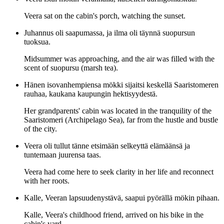
Veera sat on the cabin's porch, watching the sunset.
Juhannus oli saapumassa, ja ilma oli täynnä suopursun
tuoksua.
Midsummer was approaching, and the air was filled with the
scent of suopursu (marsh tea).
Hänen isovanhempiensa mökki sijaitsi keskellä Saaristomeren
rauhaa, kaukana kaupungin hektisyydestä.
Her grandparents' cabin was located in the tranquility of the
Saaristomeri (Archipelago Sea), far from the hustle and bustle
of the city.
Veera oli tullut tänne etsimään selkeyttä elämäänsä ja
tuntemaan juurensa taas.
Veera had come here to seek clarity in her life and reconnect
with her roots.
Kalle, Veeran lapsuudenystävä, saapui pyörällä mökin pihaan.
Kalle, Veera's childhood friend, arrived on his bike in the
cabin's yard.