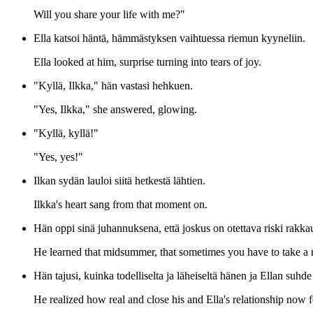
Will you share your life with me?"
Ella katsoi häntä, hämmästyksen vaihtuessa riemun kyyneliin.
Ella looked at him, surprise turning into tears of joy.
"Kyllä, Ilkka," hän vastasi hehkuen.
"Yes, Ilkka," she answered, glowing.
"Kyllä, kyllä!"
"Yes, yes!"
Ilkan sydän lauloi siitä hetkestä lähtien.
Ilkka's heart sang from that moment on.
Hän oppi sinä juhannuksena, että joskus on otettava riski rakk
He learned that midsummer, that sometimes you have to take a r
Hän tajusi, kuinka todelliselta ja läheiseltä hänen ja Ellan suhde
He realized how real and close his and Ella's relationship now fe