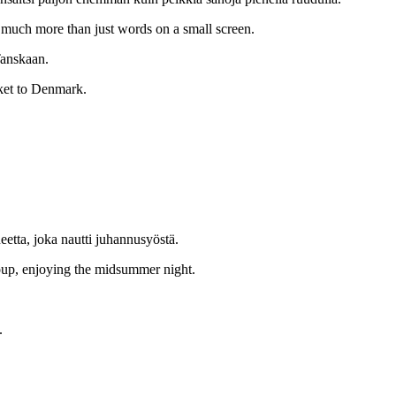
d much more than just words on a small screen.
Tanskaan.
cket to Denmark.
ueetta, joka nautti juhannusyöstä.
roup, enjoying the midsummer night.
.