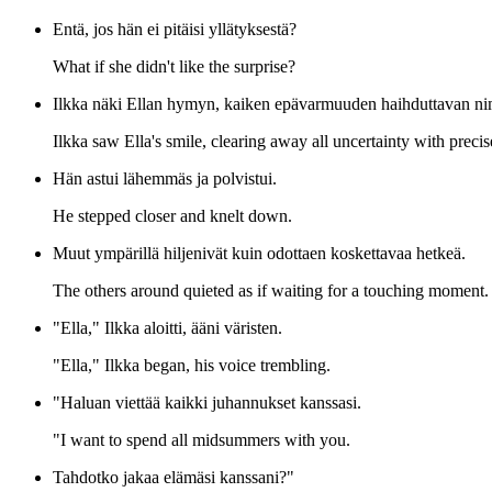
Entä, jos hän ei pitäisi yllätyksestä?
What if she didn't like the surprise?
Ilkka näki Ellan hymyn, kaiken epävarmuuden haihduttavan 
Ilkka saw Ella's smile, clearing away all uncertainty with precis
Hän astui lähemmäs ja polvistui.
He stepped closer and knelt down.
Muut ympärillä hiljenivät kuin odottaen koskettavaa hetkeä.
The others around quieted as if waiting for a touching moment.
"Ella," Ilkka aloitti, ääni väristen.
"Ella," Ilkka began, his voice trembling.
"Haluan viettää kaikki juhannukset kanssasi.
"I want to spend all midsummers with you.
Tahdotko jakaa elämäsi kanssani?"