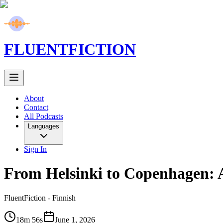
FLUENT
FICTION
About
Contact
All Podcasts
Languages
Sign In
From Helsinki to Copenhagen:
FluentFiction -
Finnish
18m 56s
June 1, 2026