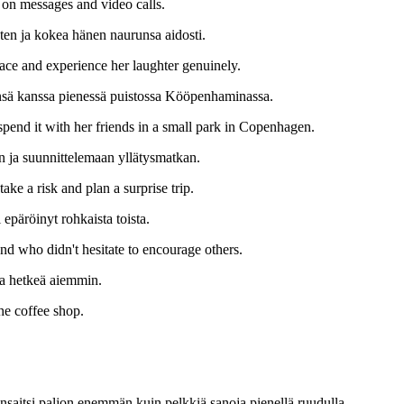
d on messages and video calls.
usten ja kokea hänen naurunsa aidosti.
 face and experience her laughter genuinely.
äviensä kanssa pienessä puistossa Kööpenhaminassa.
end it with her friends in a small park in Copenhagen.
in ja suunnittelemaan yllätysmatkan.
ake a risk and plan a surprise trip.
i epäröinyt rohkaista toista.
end who didn't hesitate to encourage others.
sa hetkeä aiemmin.
he coffee shop.
 ansaitsi paljon enemmän kuin pelkkiä sanoja pienellä ruudulla.