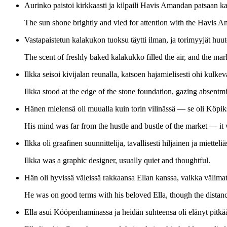
Aurinko paistoi kirkkaasti ja kilpaili Havis Amandan patsaan k
The sun shone brightly and vied for attention with the Havis A
Vastapaistetun kalakukon tuoksu täytti ilman, ja torimyyjät huutel
The scent of freshly baked kalakukko filled the air, and the mar
Ilkka seisoi kivijalan reunalla, katsoen hajamielisesti ohi kulke
Ilkka stood at the edge of the stone foundation, gazing absentmi
Hänen mielensä oli muualla kuin torin vilinässä — se oli Köpik
His mind was far from the hustle and bustle of the market — it
Ilkka oli graafinen suunnittelija, tavallisesti hiljainen ja mietteliä
Ilkka was a graphic designer, usually quiet and thoughtful.
Hän oli hyvissä väleissä rakkaansa Ellan kanssa, vaikka välimatk
He was on good terms with his beloved Ella, though the distanc
Ella asui Kööpenhaminassa ja heidän suhteensa oli elänyt pitkä