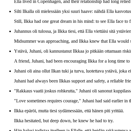
Ella lived in Copenhagen, and their relationship had long relie
Silti Ilkalla oli mielessään yksi suuri haave: nähdä Ella kasvot
Still, Ilkka had one great dream in his mind: to see Ella face to
Juhannus oli tulossa, ja Ilkka tiesi, että Ella viettäisi sitä yst
Midsummer was approaching, and Ilkka knew that Ella would sp
Ystävä, Juhani, oli kannustanut Ilkkaa jo pitkään ottamaan risk
A friend, Juhani, had been encouraging Ilkka for a long time to t
Juhani oli aina ollut Ilkan tuki ja turva, luotettava ystävä, joka e
Juhani had always been Ilkkas support and safety, a reliable fri
"Rakkaus vaatii joskus rohkeutta," Juhani oli sanonut kuppilas
"Love sometimes requires courage," Juhani had said earlier in t
Ilkka epäröi, mutta tiesi sydämessään, että hänen piti yrittää.
Ilkka hesitated, but deep down, he knew he had to try.
Hän halusi todistaa itselleen ja Ellalle, että heidän rakkautensa