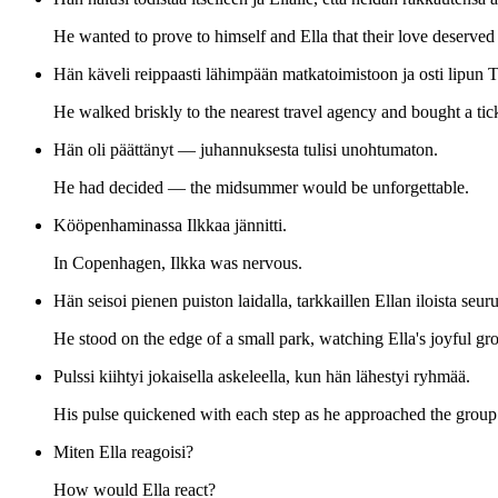
He wanted to prove to himself and Ella that their love deserve
Hän käveli reippaasti lähimpään matkatoimistoon ja osti lipun 
He walked briskly to the nearest travel agency and bought a ti
Hän oli päättänyt — juhannuksesta tulisi unohtumaton.
He had decided — the midsummer would be unforgettable.
Kööpenhaminassa Ilkkaa jännitti.
In Copenhagen, Ilkka was nervous.
Hän seisoi pienen puiston laidalla, tarkkaillen Ellan iloista seur
He stood on the edge of a small park, watching Ella's joyful g
Pulssi kiihtyi jokaisella askeleella, kun hän lähestyi ryhmää.
His pulse quickened with each step as he approached the group
Miten Ella reagoisi?
How would Ella react?