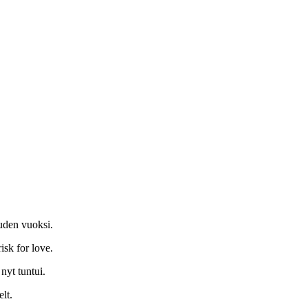
auden vuoksi.
isk for love.
 nyt tuntui.
lt.