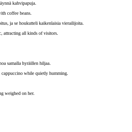
t täynnä kahvipapuja.
ith coffee beans.
s, ja se houkutteli kaikenlaisia vierailijoita.
attracting all kinds of visitors.
oa samalla hyräillen hiljaa.
 a cappuccino while quietly humming.
ong weighed on her.