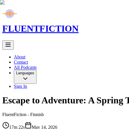
FLUENT
FICTION
About
Contact
All Podcasts
Languages
Sign In
Escape to Adventure: A Spring T
FluentFiction -
Finnish
17m 22s
May 14, 2026