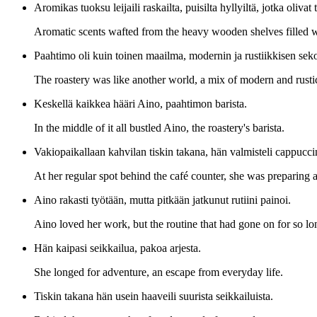
Aromikas tuoksu leijaili raskailta, puisilta hyllyiltä, jotka oliva
Aromatic scents wafted from the heavy wooden shelves filled w
Paahtimo oli kuin toinen maailma, modernin ja rustiikkisen sekoitu
The roastery was like another world, a mix of modern and rustic, 
Keskellä kaikkea hääri Aino, paahtimon barista.
In the middle of it all bustled Aino, the roastery's barista.
Vakiopaikallaan kahvilan tiskin takana, hän valmisteli cappuccin
At her regular spot behind the café counter, she was preparing
Aino rakasti työtään, mutta pitkään jatkunut rutiini painoi.
Aino loved her work, but the routine that had gone on for so l
Hän kaipasi seikkailua, pakoa arjesta.
She longed for adventure, an escape from everyday life.
Tiskin takana hän usein haaveili suurista seikkailuista.