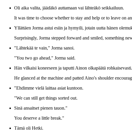
Oli aika valita, jäädäkö auttamaan vai lähteäkö seikkailuun.
It was time to choose whether to stay and help or to leave on a
Yllättäen Jorma astui esiin ja hymyili, jotain uutta hänen olemu
Surprisingly, Jorma stepped forward and smiled, something new
"Lähtekää te vain," Jorma sanoi.
"You two go ahead," Jorma said.
Hän vilkaisi koneeseen ja taputti Ainon olkapäätä rohkaisevasti
He glanced at the machine and patted Aino's shoulder encourag
"Ehdimme vielä laittaa asiat kuntoon.
"We can still get things sorted out.
Sinä ansaitset pienen tauon."
You deserve a little break."
Tämä oli Hetki.