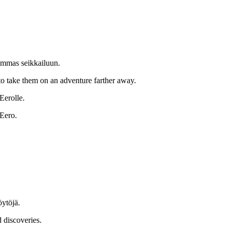
uemmas seikkailuun.
 to take them on an adventure farther away.
Eerolle.
 Eero.
öytöjä.
 discoveries.