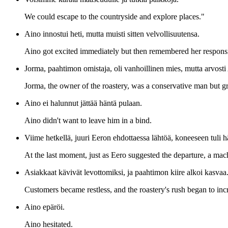
We could escape to the countryside and explore places."
Aino innostui heti, mutta muisti sitten velvollisuutensa.
Aino got excited immediately but then remembered her responsib
Jorma, paahtimon omistaja, oli vanhoillinen mies, mutta arvosti
Jorma, the owner of the roastery, was a conservative man but gr
Aino ei halunnut jättää häntä pulaan.
Aino didn't want to leave him in a bind.
Viime hetkellä, juuri Eeron ehdottaessa lähtöä, koneeseen tuli hä
At the last moment, just as Eero suggested the departure, a ma
Asiakkaat kävivät levottomiksi, ja paahtimon kiire alkoi kasvaa
Customers became restless, and the roastery's rush began to inc
Aino epäröi.
Aino hesitated.