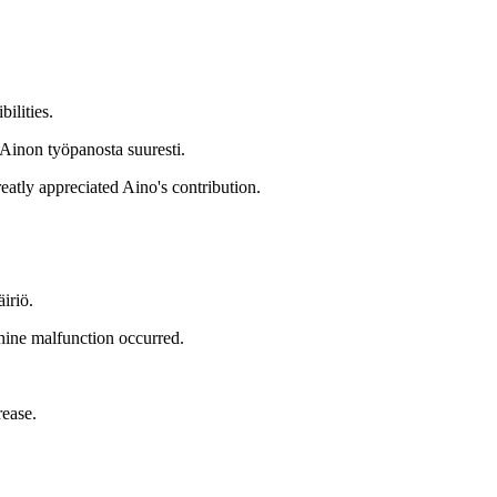
ilities.
 Ainon työpanosta suuresti.
eatly appreciated Aino's contribution.
iriö.
chine malfunction occurred.
.
rease.