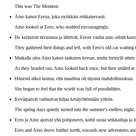
This was The Moment.
Aino katsoi Eeroa, joka nyökkäsi rohkaisevasti.
Aino looked at Eero, who nodded encouragingly.
He keräsivät tavaransa ja lähtivät, Eeron vanha auto odotti ka
They gathered their things and left, with Eero's old car waiting
Matkalla ulos Aino katsoi taakseen kerran, mutta hymyili sitten 
As they headed out, Aino looked back once, but then smiled at
Hänestä alkoi tuntua, että maailma oli täynnä mahdollisuuksia.
She began to feel that the world was full of possibilities.
Kevätpäivät vaihtuivat hiljaa kesäyöttömään yöhön.
The spring days quietly turned into the summer's endless night.
Eero ja Aino ajoivat yhä pohjoiseen, kohti uusia seikkailuja ja l
Eero and Aino drove further north, towards new adventures and