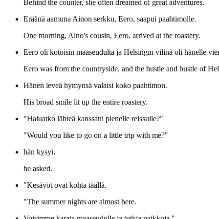
Behind the counter, she often dreamed of great adventures.
Eräänä aamuna Ainon serkku, Eero, saapui paahtimolle.
One morning, Aino's cousin, Eero, arrived at the roastery.
Eero oli kotoisin maaseudulta ja Helsingin vilinä oli hänelle vier
Eero was from the countryside, and the hustle and bustle of Hel
Hänen leveä hymynsä valaisi koko paahtimon.
His broad smile lit up the entire roastery.
"Haluatko lähteä kanssani pienelle reissulle?"
"Would you like to go on a little trip with me?"
hän kysyi.
he asked.
"Kesäyöt ovat kohta täällä.
"The summer nights are almost here.
Voisimme karata maaseudulle ja tutkia paikkoja."