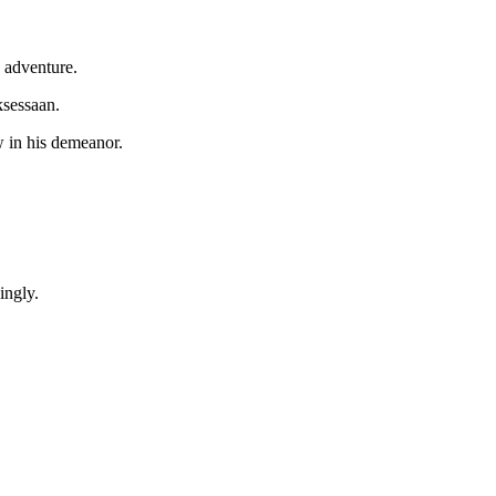
n adventure.
ksessaan.
 in his demeanor.
.
ingly.