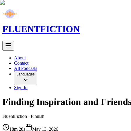
FLUENT
FICTION
About
Contact
All Podcasts
Languages
Sign In
Finding Inspiration and Friends
FluentFiction -
Finnish
18m 28s
May 13, 2026