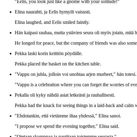
"Eelis, you look just like a gnome with your solitude!"
Elina naurahti, ja Eelis hymyili vaisusti.
Elina laughed, and Eelis smiled faintly.
Hän kaipasi rauhaa, mutta ystävien seura oli myös jotain, mitä h
He longed for peace, but the company of friends was also somet
Pekka laski korin keittiön pöydälle.
Pekka placed the basket on the kitchen table.
"Vappu on juhla, jolloin voi unohtaa arjen murheet," hän totesi.
"Vappu is a celebration where you can forget the worries of eve
Pekalla oli kyky nähdä asiat letkeästi ja rauhallisesti.
Pekka had the knack for seeing things in a laid-back and calm 
"Ehdotankin, että vietämme iltaa yhdessä," Elina sanoi.
"I propose we spend the evening together," Elina said.
"Otetaan skumppaa ja nautitaan toistemme seurasta."