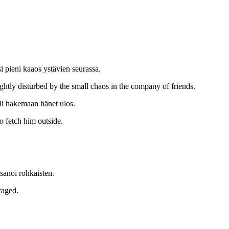
si pieni kaaos ystävien seurassa.
ightly disturbed by the small chaos in the company of friends.
uli hakemaan hänet ulos.
o fetch him outside.
 sanoi rohkaisten.
raged.