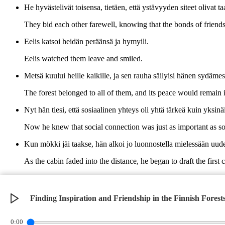
He hyvästelivät toisensa, tietäen, että ystävyyden siteet olivat t
They bid each other farewell, knowing that the bonds of friend
Eelis katsoi heidän peräänsä ja hymyili.
Eelis watched them leave and smiled.
Metsä kuului heille kaikille, ja sen rauha säilyisi hänen sydäme
The forest belonged to all of them, and its peace would remain i
Nyt hän tiesi, että sosiaalinen yhteys oli yhtä tärkeä kuin yksinä
Now he knew that social connection was just as important as so
Kun mökki jäi taakse, hän alkoi jo luonnostella mielessään uu
As the cabin faded into the distance, he began to draft the first
Se oli kertomus metsästä, ystävyydestä ja uuden alun mahdollis
It was a story of the forest, friendship, and the possibilities of 
Finding Inspiration and Friendship in the Finnish Forest
©
2026
Verbari LLC. All rights reserved.
0:00