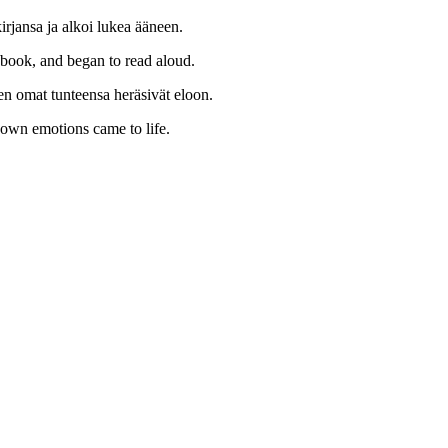
kirjansa ja alkoi lukea ääneen.
ebook, and began to read aloud.
änen omat tunteensa heräsivät eloon.
 own emotions came to life.