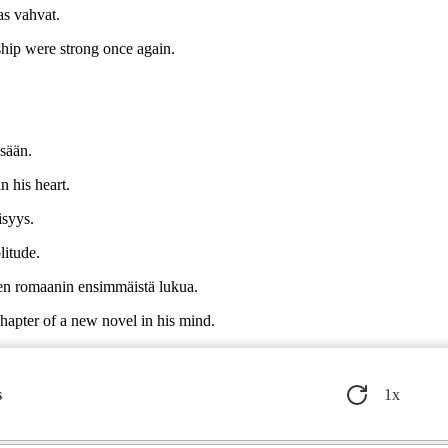
aas vahvat.
ship were strong once again.
ssään.
n his heart.
isyys.
litude.
den romaanin ensimmäistä lukua.
 chapter of a new novel in his mind.
uudesta.
a new beginning.
s
1
x