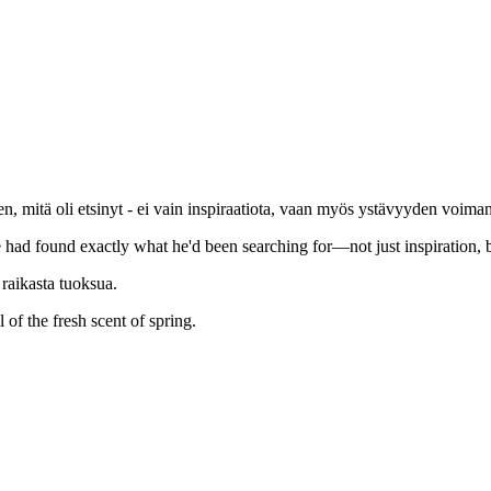
en, mitä oli etsinyt - ei vain inspiraatiota, vaan myös ystävyyden voiman
e had found exactly what he'd been searching for—not just inspiration, b
raikasta tuoksua.
 of the fresh scent of spring.