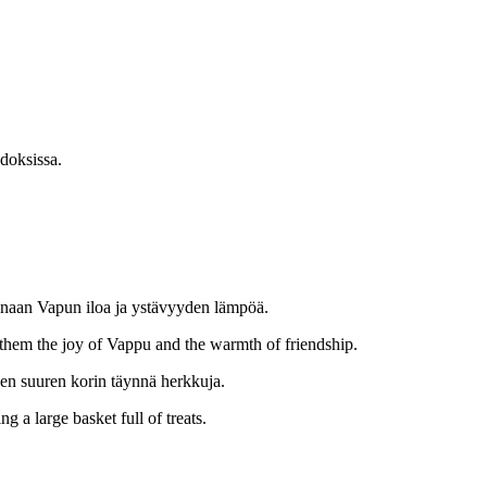
adoksissa.
anaan Vapun iloa ja ystävyyden lämpöä.
 them the joy of Vappu and the warmth of friendship.
aen suuren korin täynnä herkkuja.
 a large basket full of treats.