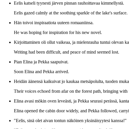
Eelis katseli tyynesti järven pinnan rauhoittavaa kimmellystä.
Eelis gazed calmly at the soothing sparkle of the lake's surface.
Hän toivoi inspiraatiota uuteen romaaniinsa.
He was hoping for inspiration for his new novel.
Kirjoittaminen oli ollut vaikeaa, ja mielenrauha tuntui olevan k
Writing had been difficult, and peace of mind seemed lost.
Pian Elina ja Pekka saapuivat.
Soon Elina and Pekka arrived.
Heidän äänensä kaikuivat jo kaukaa metsäpolulta, tuoden muk
Their voices echoed from afar on the forest path, bringing with
Elina avasi mökin oven leveästi, ja Pekka seurasi perässä, kant
Elina opened the cabin door widely, and Pekka followed, carrying
"Eelis, sinä olet aivan tontun näköinen yksinäisyytesi kanssa!"