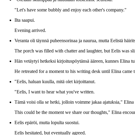
"Let's have some bubbly and enjoy each other's company."
Ilta saapui.
Evening arrived.
Veranta oli täynnä puheensorinaa ja naurua, mutta Eelistä häirit
The porch was filled with chatter and laughter, but Eelis was sl
Hän vetäytyi hetkeksi kirjoituspöytänsä ääreen, kunnes Elina t
He retreated for a moment to his writing desk until Elina came t
"Eelis, haluan kuulla, mitä olet kirjoittanut.
"Eelis, I want to hear what you've written.
Tämä voisi olla se hetki, jolloin voimme jakaa ajatuksia," Elina
This could be the moment we share our thoughts," Elina encou
Eelis epäröi, mutta lopulta suostui.
Eelis hesitated, but eventually agreed.