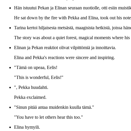
Hän istuutui Pekan ja Elinan seuraan nuotiolle, otti esiin muisti
He sat down by the fire with Pekka and Elina, took out his not
Tarina kertoi hiljaisesta metsästä, maagisista hetkistä, joissa h
The story was about a quiet forest, magical moments where his
Elinan ja Pekan reaktiot olivat vilpittömiä ja innoittavia.
Elina and Pekka's reactions were sincere and inspiring.
"Tämä on upeaa, Eelis!
"This is wonderful, Eelis!"
", Pekka huudahti.
Pekka exclaimed.
"Sinun pitää antaa muidenkin kuulla tämä."
"You have to let others hear this too."
Elina hymyili.