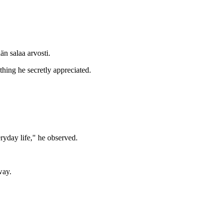
än salaa arvosti.
hing he secretly appreciated.
ryday life," he observed.
way.