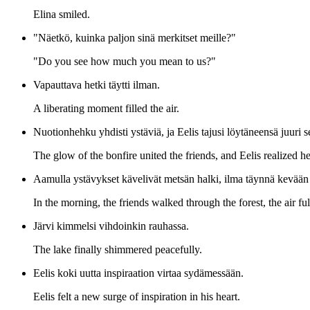
Elina smiled.
"Näetkö, kuinka paljon sinä merkitset meille?"
"Do you see how much you mean to us?"
Vapauttava hetki täytti ilman.
A liberating moment filled the air.
Nuotionhehku yhdisti ystäviä, ja Eelis tajusi löytäneensä juuri s
The glow of the bonfire united the friends, and Eelis realized h
Aamulla ystävykset kävelivät metsän halki, ilma täynnä kevään 
In the morning, the friends walked through the forest, the air full
Järvi kimmelsi vihdoinkin rauhassa.
The lake finally shimmered peacefully.
Eelis koki uutta inspiraation virtaa sydämessään.
Eelis felt a new surge of inspiration in his heart.