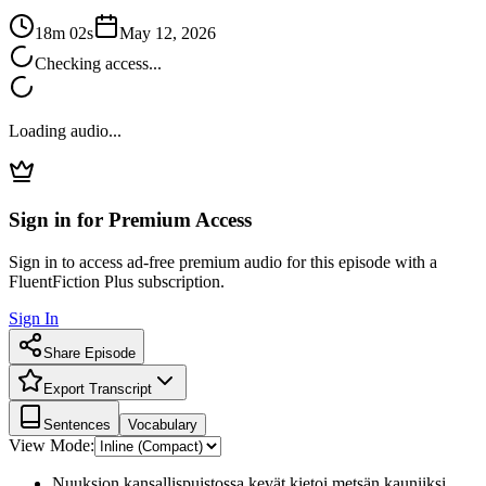
18m 02s
May 12, 2026
Checking access...
Loading audio...
Sign in for Premium Access
Sign in to access ad-free premium audio for this episode with a
FluentFiction Plus subscription.
Sign In
Share Episode
Export Transcript
Sentences
Vocabulary
View Mode:
Nuuksion kansallispuistossa kevät kietoi metsän kauniiksi