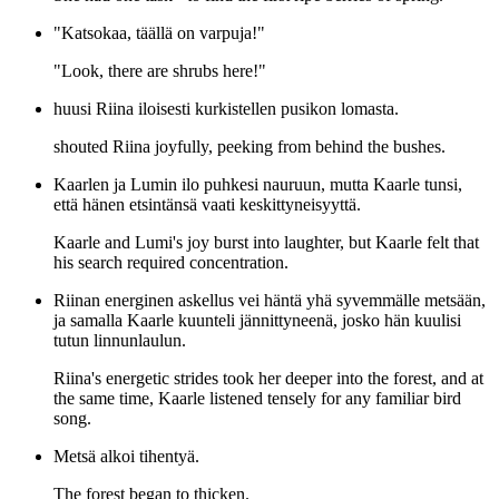
"Katsokaa, täällä on varpuja!"
"Look, there are shrubs here!"
huusi Riina iloisesti kurkistellen pusikon lomasta.
shouted Riina joyfully, peeking from behind the bushes.
Kaarlen ja Lumin ilo puhkesi nauruun, mutta Kaarle tunsi,
että hänen etsintänsä vaati keskittyneisyyttä.
Kaarle and Lumi's joy burst into laughter, but Kaarle felt that
his search required concentration.
Riinan energinen askellus vei häntä yhä syvemmälle metsään,
ja samalla Kaarle kuunteli jännittyneenä, josko hän kuulisi
tutun linnunlaulun.
Riina's energetic strides took her deeper into the forest, and at
the same time, Kaarle listened tensely for any familiar bird
song.
Metsä alkoi tihentyä.
The forest began to thicken.