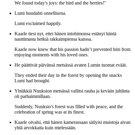
We found today's joys: the bird and the berries!"
Lumi huudahti onnellisena.
Lumi exclaimed happily.
Kaarle tiesi nyt, ettei hänen intohimonsa estänyt häntä
nauttimasta hetkiä rakkaimpiensa kanssa.
Kaarle now knew that his passion hadn’t prevented him from
enjoying moments with his loved ones.
He päättivät päivänsä metsässä avaten Lumin tuomat eväät.
They ended their day in the forest by opening the snacks
Lumi had brought.
Yhtäkkiä Nuuksion metsässä vallitsi rauha ja kevään juhlinta
oli parhaimmillaan.
Suddenly, Nuuksio's forest was filled with peace, and the
celebration of spring was at its finest.
Kaarle oivalsi, että hänen kamerassaan säilyisi muistoja aivan
yhtä arvokkaita kuin mielessään.