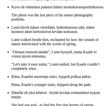
Kuva oli viimeinen palanen hänen luontokuvausportfolioonsa.
The photo was the last piece of his nature photography
portfolio.
Lumi käveli hänen vierellään, haltioituneena siitä, miten
luonnon äänet kietoutuivat kevään tuoksuun.
Lumi walked beside him, enchanted by how the sounds of
nature intertwined with the scents of spring.
"Otetaan rennosti tänään", Lumi hymyili, mutta Kaarle ei
voinut täysin rentoutua.
"Let's take it easy today," Lumi smiled, but Kaarle couldn’t
completely relax.
Riina, Kaarlen nuorempi sisko, hyppeli polkua pitkin.
Riina, Kaarle's younger sister, skipped along the path.
Hänellä oli yksi tehtävä - löytää kevään ensimmäiset kypsät
marjat.
She had one task - to find the first ripe berries of spring.