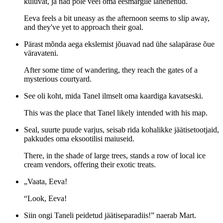
kuluvat, ja nad pole veel oma eesmärgile lähenenud.
Eeva feels a bit uneasy as the afternoon seems to slip away,
and they've yet to approach their goal.
Pärast mõnda aega ekslemist jõuavad nad ühe salapärase õue
väravateni.
After some time of wandering, they reach the gates of a
mysterious courtyard.
See oli koht, mida Tanel ilmselt oma kaardiga kavatseski.
This was the place that Tanel likely intended with his map.
Seal, suurte puude varjus, seisab rida kohalikke jäätisetootjaid,
pakkudes oma eksootilisi maiuseid.
There, in the shade of large trees, stands a row of local ice
cream vendors, offering their exotic treats.
„Vaata, Eeva!
“Look, Eeva!
Siin ongi Taneli peidetud jäätiseparadiis!” naerab Mart.