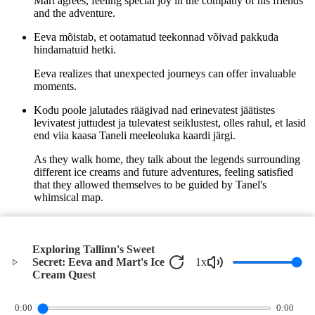
Mart agrees, feeling special joy in the company of his friends
and the adventure.
Eeva mõistab, et ootamatud teekonnad võivad pakkuda
hindamatuid hetki.
Eeva realizes that unexpected journeys can offer invaluable
moments.
Kodu poole jalutades räägivad nad erinevatest jäätistes
levivatest juttudest ja tulevatest seiklustest, olles rahul, et lasid
end viia kaasa Taneli meeleoluka kaardi järgi.
As they walk home, they talk about the legends surrounding
different ice creams and future adventures, feeling satisfied
that they allowed themselves to be guided by Tanel's
whimsical map.
Nii jäävad nad igavesti seiklushimuliseks ja unustamatu
seikluse osaks.
Exploring Tallinn's Sweet
Thus, they remain forever adventurous and a part of an
Secret: Eeva and Mart's Ice
1
x
unforgettable adventure.
Cream Quest
©
2026
Verbari LLC. All rights reserved.
0:00
0:00