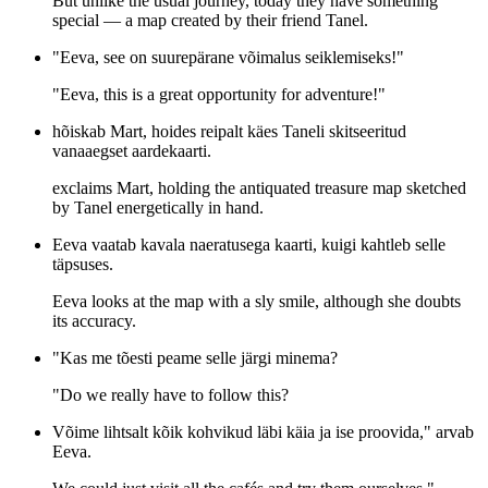
But unlike the usual journey, today they have something
special — a map created by their friend Tanel.
"Eeva, see on suurepärane võimalus seiklemiseks!"
"Eeva, this is a great opportunity for adventure!"
hõiskab Mart, hoides reipalt käes Taneli skitseeritud
vanaaegset aardekaarti.
exclaims Mart, holding the antiquated treasure map sketched
by Tanel energetically in hand.
Eeva vaatab kavala naeratusega kaarti, kuigi kahtleb selle
täpsuses.
Eeva looks at the map with a sly smile, although she doubts
its accuracy.
"Kas me tõesti peame selle järgi minema?
"Do we really have to follow this?
Võime lihtsalt kõik kohvikud läbi käia ja ise proovida," arvab
Eeva.