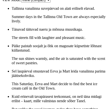
Tallinna vanalinna suvepäevad on alati eriliselt elavad.
Summer days in the Tallinna Old Town are always especially
lively.
Tänavad täituvad naeru ja mõnusa muusikaga.
The streets fill with laughter and pleasant music.
Päike paistab soojalt ja õhk on magusate küpsetiste lõhnast
küllastunud.
The sun shines warmly, and the air is saturated with the scent
of sweet pastries.
Sel laupäeval otsustavad Eeva ja Mart leida vanalinna parima
jäätisekohviku.
This Saturday, Eeva and Mart decide to find the best ice
cream café in the Old Town.
Kuid erinevalt tavapärasest teekonnast, on neil täna midagi
erilist – kaart, mille valmistas nende sõber Tanel.