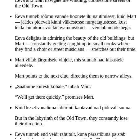
Eeva and Mart navigate the winding, cobblestone streets of
the Old Town.
Eeva tunneb rõõmu vanade hoonete ilu nautimisest, kuid Mart
— jäädes pidevalt kinni väikestesse nurgatagustesse, kust
leida laulukoor või tänavamuusikud — venitab nende aega.
Eeva delights in admiring the beauty of the old buildings, but
Mart — constantly getting caught up in small nooks where
they find a choir or street musicians — stretches out their time.
Mart viitab järgmisele vihjele, mis suunab nad kitsastele
alleedele.
Mart points to the next clue, directing them to narrow alleys.
„Saabume kiiresti kohale,” lubab Mart.
“We'll get there quickly,” promises Mart.
Kuid keset vanalinna labürinti kaotavad nad pidevalt suuna.
But in the labyrinth of the Old Town, they constantly lose
their direction.
Eeva tunneb end veidi rahutult, kuna pärastlõuna paistab