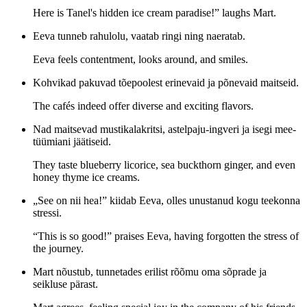
Here is Tanel's hidden ice cream paradise!” laughs Mart.
Eeva tunneb rahulolu, vaatab ringi ning naeratab.
Eeva feels contentment, looks around, and smiles.
Kohvikad pakuvad tõepoolest erinevaid ja põnevaid maitseid.
The cafés indeed offer diverse and exciting flavors.
Nad maitsevad mustikalakritsi, astelpaju-ingveri ja isegi mee-
tüümiani jäätiseid.
They taste blueberry licorice, sea buckthorn ginger, and even
honey thyme ice creams.
„See on nii hea!” kiidab Eeva, olles unustanud kogu teekonna
stressi.
“This is so good!” praises Eeva, having forgotten the stress of
the journey.
Mart nõustub, tunnetades erilist rõõmu oma sõprade ja
seikluse pärast.