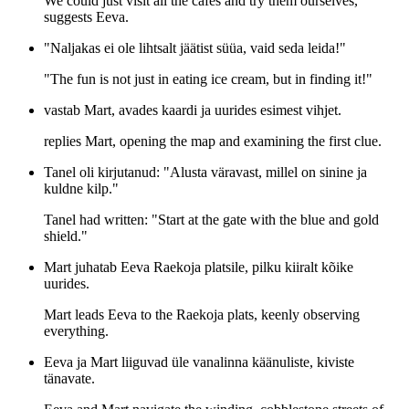
We could just visit all the cafés and try them ourselves,"
suggests Eeva.
"Naljakas ei ole lihtsalt jäätist süüa, vaid seda leida!"
"The fun is not just in eating ice cream, but in finding it!"
vastab Mart, avades kaardi ja uurides esimest vihjet.
replies Mart, opening the map and examining the first clue.
Tanel oli kirjutanud: "Alusta väravast, millel on sinine ja
kuldne kilp."
Tanel had written: "Start at the gate with the blue and gold
shield."
Mart juhatab Eeva Raekoja platsile, pilku kiiralt kõike
uurides.
Mart leads Eeva to the Raekoja plats, keenly observing
everything.
Eeva ja Mart liiguvad üle vanalinna käänuliste, kiviste
tänavate.