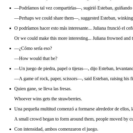
—Podríamos tal vez compartirlas—, sugirió Esteban, guiñando
—Perhaps we could share them—, suggested Esteban, winkin
O podríamos hacer esto más interesante... Juliana frunció el ceñ
Or we could make this more interesting... Juliana frowned and 
—¿Cómo sería eso?
—How would that be?
—Un juego de piedra, papel o tijeras—, dijo Esteban, levanta
—A game of rock, paper, scissors—, said Esteban, raising his f
Quien gane, se lleva las fresas.
Whoever wins gets the strawberries.
Una pequeña multitud comenzó a formarse alrededor de ellos, la
A small crowd began to form around them, people moved by curi
Con intensidad, ambos comenzaron el juego.