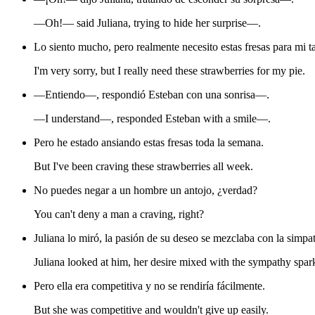
—Oh!— said Juliana, trying to hide her surprise—.
Lo siento mucho, pero realmente necesito estas fresas para mi ta
I'm very sorry, but I really need these strawberries for my pie.
—Entiendo—, respondió Esteban con una sonrisa—.
—I understand—, responded Esteban with a smile—.
Pero he estado ansiando estas fresas toda la semana.
But I've been craving these strawberries all week.
No puedes negar a un hombre un antojo, ¿verdad?
You can't deny a man a craving, right?
Juliana lo miró, la pasión de su deseo se mezclaba con la simpat
Juliana looked at him, her desire mixed with the sympathy spar
Pero ella era competitiva y no se rendiría fácilmente.
But she was competitive and wouldn't give up easily.