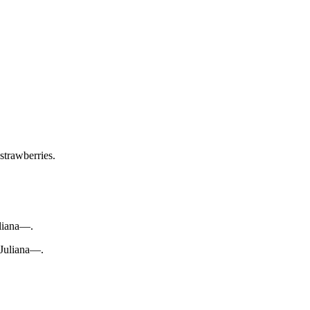
strawberries.
uliana—.
 Juliana—.