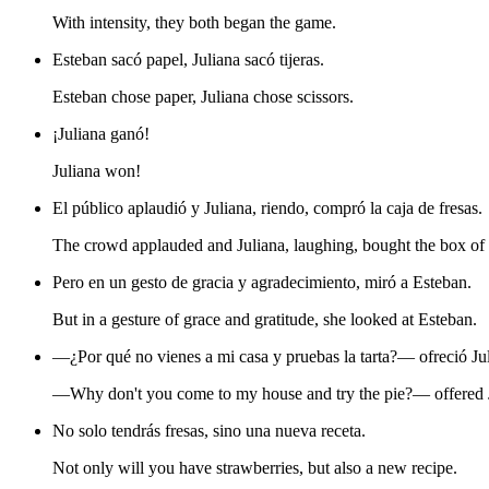
With intensity, they both began the game.
Esteban sacó papel, Juliana sacó tijeras.
Esteban chose paper, Juliana chose scissors.
¡Juliana ganó!
Juliana won!
El público aplaudió y Juliana, riendo, compró la caja de fresas.
The crowd applauded and Juliana, laughing, bought the box of 
Pero en un gesto de gracia y agradecimiento, miró a Esteban.
But in a gesture of grace and gratitude, she looked at Esteban.
—¿Por qué no vienes a mi casa y pruebas la tarta?— ofreció J
—Why don't you come to my house and try the pie?— offered
No solo tendrás fresas, sino una nueva receta.
Not only will you have strawberries, but also a new recipe.