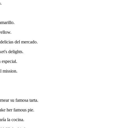
s.
amarillo.
yellow.
 delicias del mercado.
et's delights.
 especial.
l mission.
ornear su famosa tarta.
bake her famous pie.
ría la cocina.