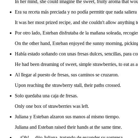
In her mind, she could imagine the sweet, fruity aroma that woul
Era su receta más preciada y no podía permitir que nada saliera
It was her most prized recipe, and she couldn't allow anything 
Por otro lado, Esteban disfrutaba de la mañana soleada, recogi
On the other hand, Esteban enjoyed the sunny morning, picking 
Había estado soñando con unas fresas dulces, sencillas, para 
He had been dreaming of sweet, simple strawberries, to eat as a li
Al llegar al puesto de fresas, sus caminos se cruzaron.
Upon reaching the strawberry stall, their paths crossed.
Solo quedaba una caja de fresas.
Only one box of strawberries was left.
Juliana y Esteban alzaron sus manos al mismo tiempo.
Juliana and Esteban raised their hands at the same time.
—¡Oh!— dijo Juliana, tratando de esconder su sorpresa—.