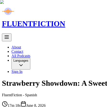
FLUENT
FICTION
About
Contact
All Podcasts
Languages
Sign In
Strawberry Showdown: A Sweet 
FluentFiction -
Spanish
17m 18s
June 8, 2026