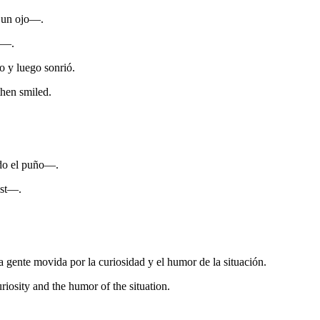
 un ojo—.
g—.
o y luego sonrió.
then smiled.
ndo el puño—.
ist—.
 gente movida por la curiosidad y el humor de la situación.
osity and the humor of the situation.