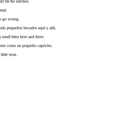
d fill the kitchen.
 mal.
to go wrong.
endo pequeños bocados aquí y allá.
small bites here and there.
comer como un pequeño capricho.
ttle treat.