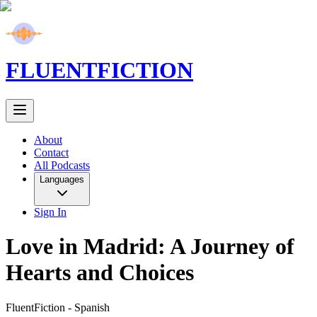
FLUENT
FICTION
About
Contact
All Podcasts
Languages
Sign In
Love in Madrid: A Journey of
Hearts and Choices
FluentFiction -
Spanish