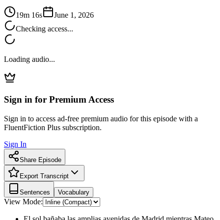
19m 16s
June 1, 2026
Checking access...
Loading audio...
Sign in for Premium Access
Sign in to access ad-free premium audio for this episode with a
FluentFiction Plus subscription.
Sign In
Share Episode
Export Transcript
Sentences
Vocabulary
View Mode:
El sol bañaba las amplias avenidas de Madrid mientras Mateo