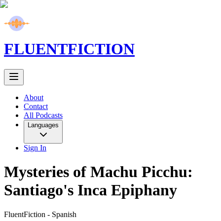
FLUENT
FICTION
About
Contact
All Podcasts
Languages
Sign In
Mysteries of Machu Picchu:
Santiago's Inca Epiphany
FluentFiction -
Spanish