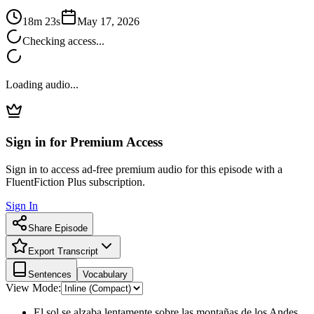
18m 23s
May 17, 2026
Checking access...
Loading audio...
Sign in for Premium Access
Sign in to access ad-free premium audio for this episode with a
FluentFiction Plus subscription.
Sign In
Share Episode
Export Transcript
Sentences
Vocabulary
View Mode:
El sol se alzaba lentamente sobre las montañas de los Andes,