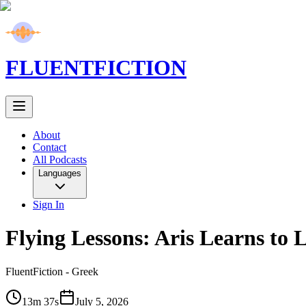
FLUENT
FICTION
About
Contact
All Podcasts
Languages
Sign In
Flying Lessons: Aris Learns to 
FluentFiction -
Greek
13m 37s
July 5, 2026