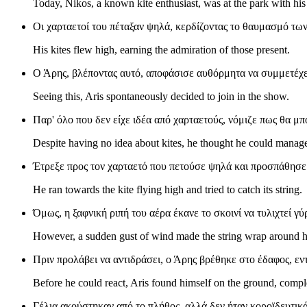
Today, Nikos, a known kite enthusiast, was at the park with his
Οι χαρταετοί του πέταξαν ψηλά, κερδίζοντας το θαυμασμό τω
His kites flew high, earning the admiration of those present.
Ο Άρης, βλέποντας αυτό, αποφάσισε αυθόρμητα να συμμετέχε
Seeing this, Aris spontaneously decided to join in the show.
Παρ' όλο που δεν είχε ιδέα από χαρταετούς, νόμιζε πως θα μπ
Despite having no idea about kites, he thought he could manage 
Έτρεξε προς τον χαρταετό που πετούσε ψηλά και προσπάθησε ν
He ran towards the kite flying high and tried to catch its string.
Όμως, η ξαφνική ριπή του αέρα έκανε το σκοινί να τυλιχτεί γ
However, a sudden gust of wind made the string wrap around h
Πριν προλάβει να αντιδράσει, ο Άρης βρέθηκε στο έδαφος, ε
Before he could react, Aris found himself on the ground, compl
Γέλια ακούστηκαν από το πλήθος, αλλά δεν ήταν κοροϊδευτικά