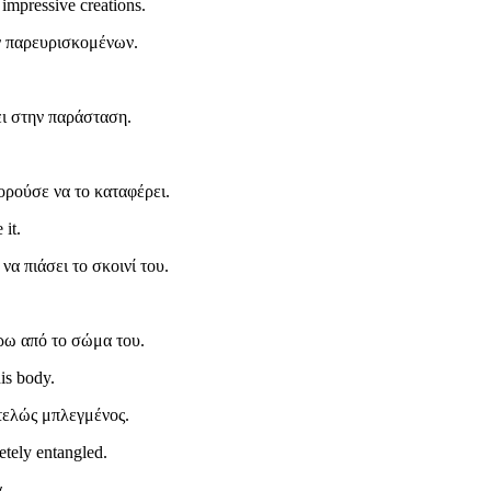
 impressive creations.
ν παρευρισκομένων.
ι στην παράσταση.
ορούσε να το καταφέρει.
it.
α πιάσει το σκοινί του.
ύρω από το σώμα του.
is body.
ντελώς μπλεγμένος.
etely entangled.
.