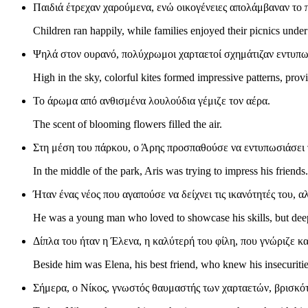
Παιδιά έτρεχαν χαρούμενα, ενώ οικογένειες απολάμβαναν το 
Children ran happily, while families enjoyed their picnics under 
Ψηλά στον ουρανό, πολύχρωμοι χαρταετοί σχημάτιζαν εντυπω
High in the sky, colorful kites formed impressive patterns, provi
Το άρωμα από ανθισμένα λουλούδια γέμιζε τον αέρα.
The scent of blooming flowers filled the air.
Στη μέση του πάρκου, ο Άρης προσπαθούσε να εντυπωσιάσει τ
In the middle of the park, Aris was trying to impress his friends.
Ήταν ένας νέος που αγαπούσε να δείχνει τις ικανότητές του,
He was a young man who loved to showcase his skills, but deep
Δίπλα του ήταν η Έλενα, η καλύτερή του φίλη, που γνώριζε κ
Beside him was Elena, his best friend, who knew his insecuriti
Σήμερα, ο Νίκος, γνωστός θαυμαστής των χαρταετών, βρισκότ