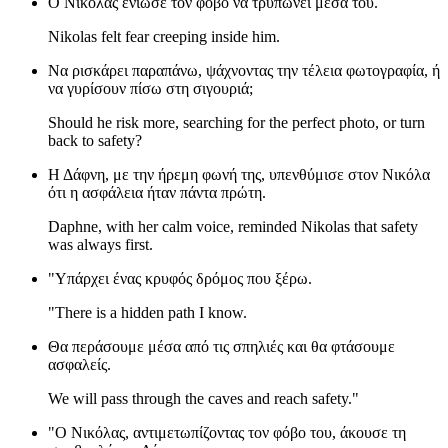
Ο Νικόλας ένιωσε τον φόβο να τρυπώνει μέσα του.
Nikolas felt fear creeping inside him.
Να ρισκάρει παραπάνω, ψάχνοντας την τέλεια φωτογραφία, ή
να γυρίσουν πίσω στη σιγουριά;
Should he risk more, searching for the perfect photo, or turn
back to safety?
Η Δάφνη, με την ήρεμη φωνή της, υπενθύμισε στον Νικόλα
ότι η ασφάλεια ήταν πάντα πρώτη.
Daphne, with her calm voice, reminded Nikolas that safety
was always first.
"Υπάρχει ένας κρυφός δρόμος που ξέρω.
"There is a hidden path I know.
Θα περάσουμε μέσα από τις σπηλιές και θα φτάσουμε
ασφαλείς.
We will pass through the caves and reach safety."
"Ο Νικόλας, αντιμετωπίζοντας τον φόβο του, άκουσε τη