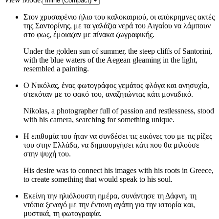
Στον χρυσαφένιο ήλιο του καλοκαιριού, οι απόκρημνες ακτές
της Σαντορίνης, με τα γαλάζια νερά του Αιγαίου να λάμπουν
στο φως, έμοιαζαν με πίνακα ζωγραφικής.
Under the golden sun of summer, the steep cliffs of Santorini,
with the blue waters of the Aegean gleaming in the light,
resembled a painting.
Ο Νικόλας, ένας φωτογράφος γεμάτος φλόγα και ανησυχία,
στεκόταν με το φακό του, αναζητώντας κάτι μοναδικό.
Nikolas, a photographer full of passion and restlessness, stood
with his camera, searching for something unique.
Η επιθυμία του ήταν να συνδέσει τις εικόνες του με τις ρίζες
του στην Ελλάδα, να δημιουργήσει κάτι που θα μιλούσε
στην ψυχή του.
His desire was to connect his images with his roots in Greece,
to create something that would speak to his soul.
Εκείνη την ηλιόλουστη ημέρα, συνάντησε τη Δάφνη, τη
ντόπια ξεναγό με την έντονη αγάπη για την ιστορία και,
μυστικά, τη φωτογραφία.