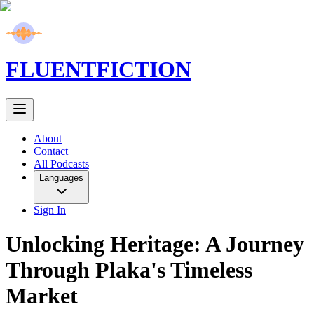
FLUENT
FICTION
About
Contact
All Podcasts
Languages
Sign In
Unlocking Heritage: A Journey
Through Plaka's Timeless
Market