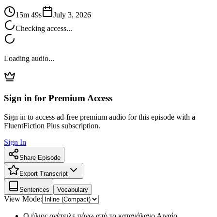
15m 49s
July 3, 2026
Checking access...
Loading audio...
Sign in for Premium Access
Sign in to access ad-free premium audio for this episode with a
FluentFiction Plus subscription.
Sign In
Share Episode
Export Transcript
Sentences
Vocabulary
View Mode:
Ο ήλιος ανέτειλε πάνω από το καταγάλανο Αιγαίο.