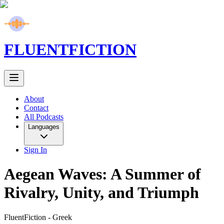
FLUENT
FICTION
About
Contact
All Podcasts
Languages
Sign In
Aegean Waves: A Summer of
Rivalry, Unity, and Triumph
FluentFiction -
Greek