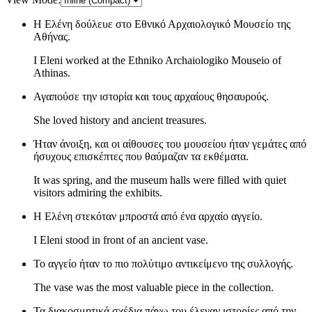
Η Ελένη δούλευε στο Εθνικό Αρχαιολογικό Μουσείο της
Αθήνας.
I Eleni worked at the Ethniko Archaiologiko Mouseio of
Athinas.
Αγαπούσε την ιστορία και τους αρχαίους θησαυρούς.
She loved history and ancient treasures.
Ήταν άνοιξη, και οι αίθουσες του μουσείου ήταν γεμάτες από
ήσυχους επισκέπτες που θαύμαζαν τα εκθέματα.
It was spring, and the museum halls were filled with quiet
visitors admiring the exhibits.
Η Ελένη στεκόταν μπροστά από ένα αρχαίο αγγείο.
I Eleni stood in front of an ancient vase.
Το αγγείο ήταν το πιο πολύτιμο αντικείμενο της συλλογής.
The vase was the most valuable piece in the collection.
Τα διακοσμητικά σχέδια πάνω του έλεγαν ιστορίες από την