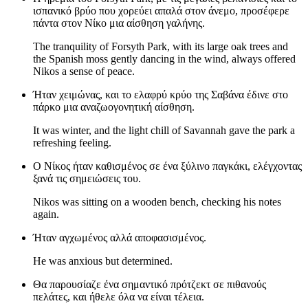
ισπανικό βρύο που χορεύει απαλά στον άνεμο, προσέφερε
πάντα στον Νίκο μια αίσθηση γαλήνης.
The tranquility of Forsyth Park, with its large oak trees and
the Spanish moss gently dancing in the wind, always offered
Nikos a sense of peace.
Ήταν χειμώνας, και το ελαφρύ κρύο της Σαβάνα έδινε στο
πάρκο μια αναζωογονητική αίσθηση.
It was winter, and the light chill of Savannah gave the park a
refreshing feeling.
Ο Νίκος ήταν καθισμένος σε ένα ξύλινο παγκάκι, ελέγχοντας
ξανά τις σημειώσεις του.
Nikos was sitting on a wooden bench, checking his notes
again.
Ήταν αγχωμένος αλλά αποφασισμένος.
He was anxious but determined.
Θα παρουσίαζε ένα σημαντικό πρότζεκτ σε πιθανούς
πελάτες, και ήθελε όλα να είναι τέλεια.