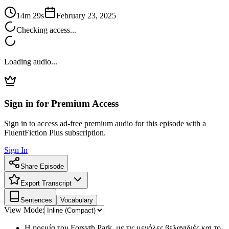
14m 29s
February 23, 2025
Checking access...
Loading audio...
Sign in for Premium Access
Sign in to access ad-free premium audio for this episode with a
FluentFiction Plus subscription.
Sign In
Share Episode
Export Transcript
Sentences
Vocabulary
View Mode:
Η ηρεμία του Forsyth Park, με τις μεγάλες βελανιδιές και το