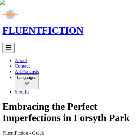
FLUENT
FICTION
About
Contact
All Podcasts
Languages
Sign In
Embracing the Perfect
Imperfections in Forsyth Park
FluentFiction -
Greek