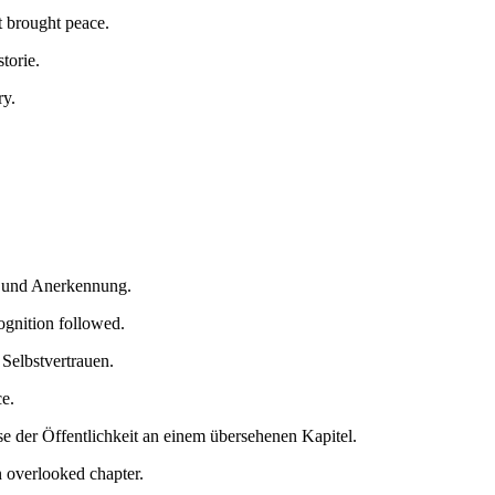
t brought peace.
torie.
ry.
s und Anerkennung.
cognition followed.
Selbstvertrauen.
e.
se der Öffentlichkeit an einem übersehenen Kapitel.
an overlooked chapter.