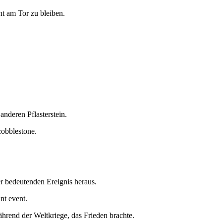
ht am Tor zu bleiben.
anderen Pflasterstein.
cobblestone.
er bedeutenden Ereignis heraus.
ant event.
end der Weltkriege, das Frieden brachte.