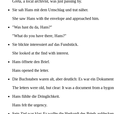
Greta, a local archivist, was just passing by.
Sie sah Hans mit dem Umschlag und trat näher.
She saw Hans with the envelope and approached him.
"Was hast du da, Hans?"
"What do you have there, Hans?"
Sie blickte interessiert auf das Fundstück.
She looked at the find with interest.
Hans öffnete den Brief.
Hans opened the letter.
Die Buchstaben waren alt, aber deutlich: Es war ein Dokument 
The letters were old, but clear: It was a document from a bygone 
Hans fühlte die Dringlichkeit.
Hans felt the urgency.
Sein Ziel war klar: Er wollte die Herkunft des Briefs aufdecken