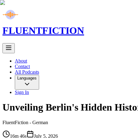
FLUENT
FICTION
About
Contact
All Podcasts
Languages
Sign In
Unveiling Berlin's Hidden Hist
FluentFiction -
German
16m 46s
July 5, 2026