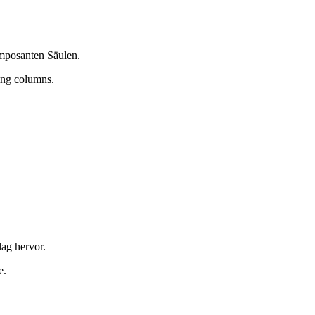
imposanten Säulen.
ing columns.
lag hervor.
e.