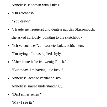
Anneliese sat down with Lukas.
"Du zeichnest?
"You draw?"
", fragte sie neugierig und deutete auf das Skizzenbuch.
she asked curiously, pointing to the sketchbook.
"Ich versuche es", antwortete Lukas schüchtern.
"I'm trying," Lukas replied shyly.
"Aber heute habe ich wenig Glück."
"But today, I'm having little luck."
Anneliese lächelte verständnisvoll.
Anneliese smiled understandingly.
"Darf ich es sehen?"
"May I see it?"