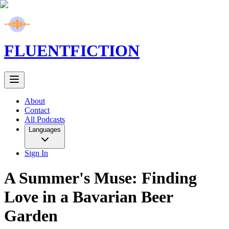
FLUENT
FICTION
About
Contact
All Podcasts
Languages
Sign In
A Summer's Muse: Finding
Love in a Bavarian Beer
Garden