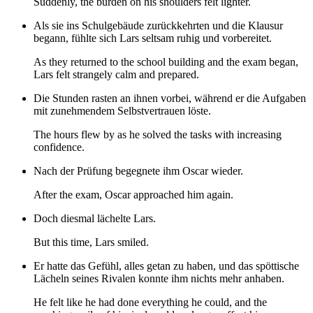
Suddenly, the burden on his shoulders felt lighter.
Als sie ins Schulgebäude zurückkehrten und die Klausur
begann, fühlte sich Lars seltsam ruhig und vorbereitet.
As they returned to the school building and the exam began,
Lars felt strangely calm and prepared.
Die Stunden rasten an ihnen vorbei, während er die Aufgaben
mit zunehmendem Selbstvertrauen löste.
The hours flew by as he solved the tasks with increasing
confidence.
Nach der Prüfung begegnete ihm Oscar wieder.
After the exam, Oscar approached him again.
Doch diesmal lächelte Lars.
But this time, Lars smiled.
Er hatte das Gefühl, alles getan zu haben, und das spöttische
Lächeln seines Rivalen konnte ihm nichts mehr anhaben.
He felt like he had done everything he could, and the