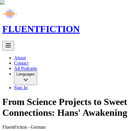
FLUENT
FICTION
About
Contact
All Podcasts
Languages
Sign In
From Science Projects to Sweet
Connections: Hans' Awakening
FluentFiction -
German