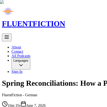
FLUENT
FICTION
About
Contact
All Podcasts
Languages
Sign In
Spring Reconciliations: How a P
FluentFiction -
German
16m 35s
June 7, 2026