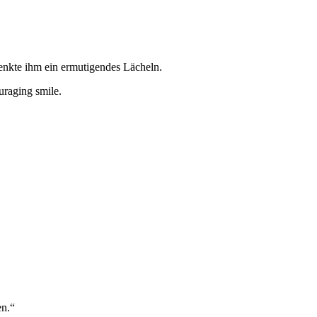
enkte ihm ein ermutigendes Lächeln.
uraging smile.
en.“