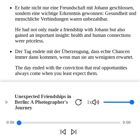
Er hatte nicht nur eine Freundschaft mit Johann geschlossen,
sondern eine wichtige Erkenntnis gewonnen: Gesundheit und
menschliche Verbindungen waren unbezahlbar.
He had not only made a friendship with Johann but also
gained an important insight: health and human connections
were priceless.
Der Tag endete mit der Überzeugung, dass echte Chancen
immer dann kommen, wenn man sie am wenigsten erwartet.
The day ended with the conviction that real opportunities
always come when you least expect them.
Und so kam es, dass Lukas in Berlin nicht nur Fotos, sondern
auch neue Freundschaften und Perspektiven fand.
Unexpected Friendships in
And so it was that Lukas found not only photos in Berlin, but
Berlin: A Photographer's
1
x
also new friendships and perspectives.
Journey
©
2026
Verbari LLC. All rights reserved.
0:00
0:00
Privacy Policy
Terms of Service