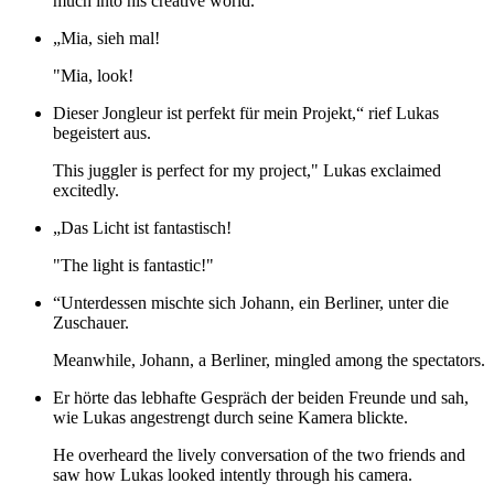
much into his creative world.
„Mia, sieh mal!
"Mia, look!
Dieser Jongleur ist perfekt für mein Projekt,“ rief Lukas
begeistert aus.
This juggler is perfect for my project," Lukas exclaimed
excitedly.
„Das Licht ist fantastisch!
"The light is fantastic!"
“Unterdessen mischte sich Johann, ein Berliner, unter die
Zuschauer.
Meanwhile, Johann, a Berliner, mingled among the spectators.
Er hörte das lebhafte Gespräch der beiden Freunde und sah,
wie Lukas angestrengt durch seine Kamera blickte.
He overheard the lively conversation of the two friends and
saw how Lukas looked intently through his camera.