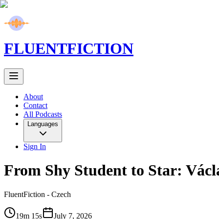
FLUENT
FICTION
About
Contact
All Podcasts
Languages
Sign In
From Shy Student to Star: Václ
FluentFiction -
Czech
19m 15s
July 7, 2026