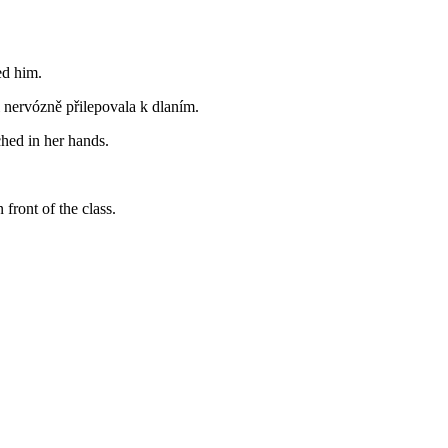
ed him.
i nervózně přilepovala k dlaním.
ched in her hands.
 front of the class.