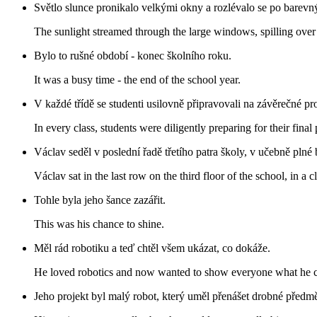
Světlo slunce pronikalo velkými okny a rozlévalo se po barevn
The sunlight streamed through the large windows, spilling over 
Bylo to rušné období - konec školního roku.
It was a busy time - the end of the school year.
V každé třídě se studenti usilovně připravovali na závěrečné pro
In every class, students were diligently preparing for their final 
Václav seděl v poslední řadě třetího patra školy, v učebně pln
Václav sat in the last row on the third floor of the school, in a c
Tohle byla jeho šance zazářit.
This was his chance to shine.
Měl rád robotiku a teď chtěl všem ukázat, co dokáže.
He loved robotics and now wanted to show everyone what he c
Jeho projekt byl malý robot, který uměl přenášet drobné předmě