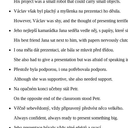
His project was a small robot that could carry small objects.
Václav však byl plachý a myšlenka na prezentaci ho děsila.
However, Václav was shy, and the thought of presenting terrifi
Jeho nejlepší kamarádka Jana seděla vedle něj, s papíry, které s
His best friend Jana sat next to him, with papers nervously clut
I ona měla dát prezentaci, ale bála se mluvit před třídou.
She also had to give a presentation but was afraid of speaking in
Přestože byla podporou, i ona potřebovala podporu.
Although she was supportive, she also needed support.
Na opačném konci učebny stál Petr.
On the opposite end of the classroom stood Petr.
Věčně sebevědomý, vždy připravený předvést něco velkého.
Always confident, always ready to present something big.
Jeho prezentace bývaly vždy plné efektů a ovací.