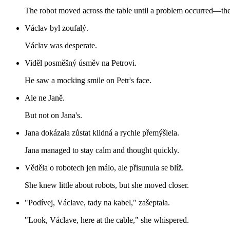
The robot moved across the table until a problem occurred—t
Václav byl zoufalý.
Václav was desperate.
Viděl posměšný úsměv na Petrovi.
He saw a mocking smile on Petr's face.
Ale ne Janě.
But not on Jana's.
Jana dokázala zůstat klidná a rychle přemýšlela.
Jana managed to stay calm and thought quickly.
Věděla o robotech jen málo, ale přisunula se blíž.
She knew little about robots, but she moved closer.
"Podívej, Václave, tady na kabel," zašeptala.
"Look, Václave, here at the cable," she whispered.