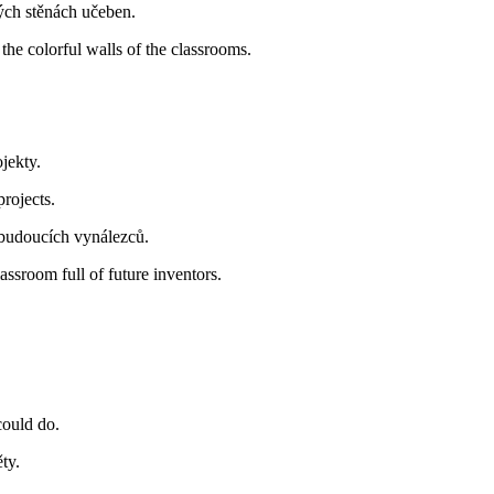
ých stěnách učeben.
the colorful walls of the classrooms.
jekty.
projects.
é budoucích vynálezců.
lassroom full of future inventors.
ould do.
ty.