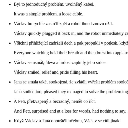
Byl to jednoduchý problém, uvolněný kabel.
It was a simple problem, a loose cable.
Václav ho rychle zastrčil zpět a robot ihned znovu ožil.
Václav quickly plugged it back in, and the robot immediately ca
Všichni přihlížející zadrželi dech a pak propukli v potlesk, kdy
Everyone watching held their breath and then burst into applaus
Václav se usmál, úleva a hrdost zaplnily jeho srdce.
Václav smiled, relief and pride filling his heart.
Jana se smála také, spokojená, že zvládli vyřešit problém spole
Jana smiled too, pleased they managed to solve the problem tog
A Petr, překvapený a bezradný, neměl co říct.
And Petr, surprised and at a loss for words, had nothing to say.
Když Václav a Jana opouštěli učebnu, Václav se cítil jinak.