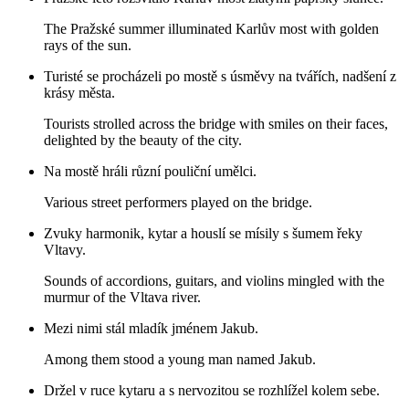
The Pražské summer illuminated Karlův most with golden
rays of the sun.
Turisté se procházeli po mostě s úsměvy na tvářích, nadšení z
krásy města.
Tourists strolled across the bridge with smiles on their faces,
delighted by the beauty of the city.
Na mostě hráli různí pouliční umělci.
Various street performers played on the bridge.
Zvuky harmonik, kytar a houslí se mísily s šumem řeky
Vltavy.
Sounds of accordions, guitars, and violins mingled with the
murmur of the Vltava river.
Mezi nimi stál mladík jménem Jakub.
Among them stood a young man named Jakub.
Držel v ruce kytaru a s nervozitou se rozhlížel kolem sebe.