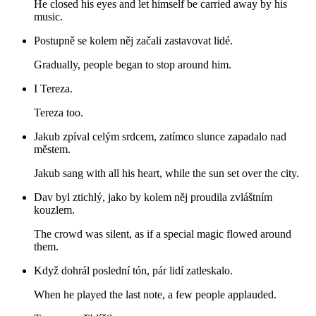
He closed his eyes and let himself be carried away by his
music.
Postupně se kolem něj začali zastavovat lidé.
Gradually, people began to stop around him.
I Tereza.
Tereza too.
Jakub zpíval celým srdcem, zatímco slunce zapadalo nad
městem.
Jakub sang with all his heart, while the sun set over the city.
Dav byl ztichlý, jako by kolem něj proudila zvláštním
kouzlem.
The crowd was silent, as if a special magic flowed around
them.
Když dohrál poslední tón, pár lidí zatleskalo.
When he played the last note, a few people applauded.