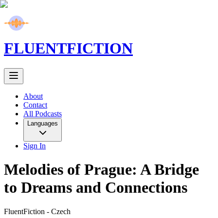
FLUENT
FICTION
About
Contact
All Podcasts
Languages
Sign In
Melodies of Prague: A Bridge
to Dreams and Connections
FluentFiction -
Czech