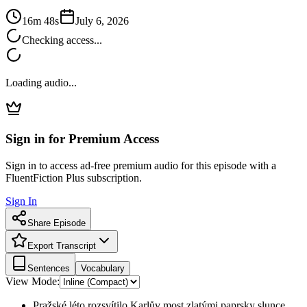
16m 48s
July 6, 2026
Checking access...
Loading audio...
Sign in for Premium Access
Sign in to access ad-free premium audio for this episode with a
FluentFiction Plus subscription.
Sign In
Share Episode
Export Transcript
Sentences
Vocabulary
View Mode:
Pražské léto rozsvítilo Karlův most zlatými paprsky slunce.