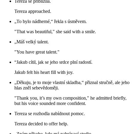
Tereza se přiblížila.
Tereza approached.
„To bylo nádherné,“ řekla s úsměvem.
"That was beautiful," she said with a smile.
„Máš velký talent.
"You have great talent."
“Jakub cítil, jak se jeho srdce plní radostí.
Jakub felt his heart fill with joy.
„Děkuju, je to moje vlastní skladba,“ přiznal stručně, ale jeho
hlas zněl sebevědoměji.
"Thank you, it’s my own composition," he admitted briefly,
but his voice sounded more confident.
Tereza se rozhodla nabídnout pomoc.
Tereza decided to offer help.
„Znám někoho, kdo má nahrávací studio.