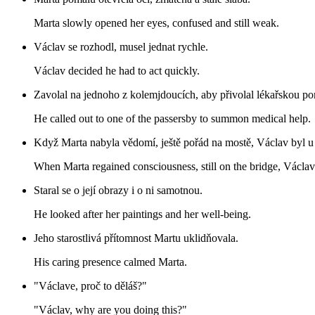
Marta slowly opened her eyes, confused and still weak.
Václav se rozhodl, musel jednat rychle.
Václav decided he had to act quickly.
Zavolal na jednoho z kolemjdoucích, aby přivolal lékařskou p
He called out to one of the passersby to summon medical help.
Když Marta nabyla vědomí, ještě pořád na mostě, Václav byl u 
When Marta regained consciousness, still on the bridge, Václav
Staral se o její obrazy i o ni samotnou.
He looked after her paintings and her well-being.
Jeho starostlivá přítomnost Martu uklidňovala.
His caring presence calmed Marta.
"Václave, proč to děláš?"
"Václav, why are you doing this?"