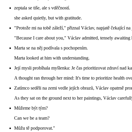
zeptala se tiše, ale s vděčností.
she asked quietly, but with gratitude.
"Protože mi na tobě záleží," přiznal Václav, napjatě čekající na j
"Because I care about you," Václav admitted, tensely awaiting h
Marta se na něj podívala s pochopením.
Marta looked at him with understanding.
Její mysli probíhala myšlenka: Je čas prioritizovat zdraví nad ka
A thought ran through her mind: It's time to prioritize health ove
Zatímco seděli na zemi vedle jejích obrazů, Václav opatrně pro
As they sat on the ground next to her paintings, Václav careful
Můžeme být tým?
Can we be a team?
Můžu tě podporovat."