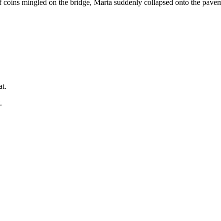
f coins mingled on the bridge, Marta suddenly collapsed onto the pave
at.
.