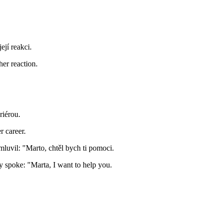
ejí reakci.
er reaction.
riérou.
r career.
mluvil: "Marto, chtěl bych ti pomoci.
ly spoke: "Marta, I want to help you.