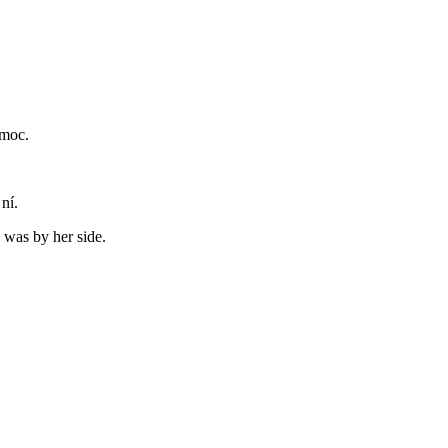
omoc.
ní.
 was by her side.