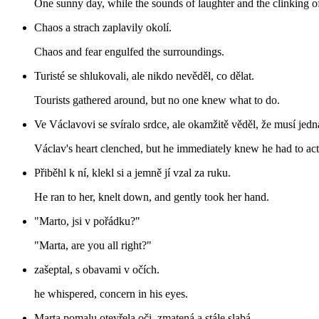
One sunny day, while the sounds of laughter and the clinking o
Chaos a strach zaplavily okolí.
Chaos and fear engulfed the surroundings.
Turisté se shlukovali, ale nikdo nevěděl, co dělat.
Tourists gathered around, but no one knew what to do.
Ve Václavovi se svíralo srdce, ale okamžitě věděl, že musí jedn
Václav's heart clenched, but he immediately knew he had to act
Přiběhl k ní, klekl si a jemně jí vzal za ruku.
He ran to her, knelt down, and gently took her hand.
"Marto, jsi v pořádku?"
"Marta, are you all right?"
zašeptal, s obavami v očích.
he whispered, concern in his eyes.
Marta pomalu otevřela oči, zmatená a stále slabá.