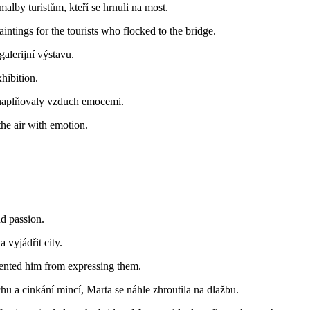
malby turistům, kteří se hrnuli na most.
intings for the tourists who flocked to the bridge.
galerijní výstavu.
xhibition.
é naplňovaly vzduch emocemi.
the air with emotion.
nd passion.
 vyjádřit city.
evented him from expressing them.
 a cinkání mincí, Marta se náhle zhroutila na dlažbu.