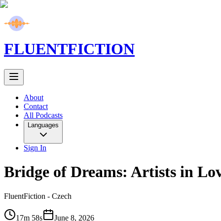
FLUENT
FICTION
About
Contact
All Podcasts
Languages
Sign In
Bridge of Dreams: Artists in L
FluentFiction -
Czech
17m 58s
June 8, 2026