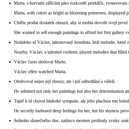
Marta, s barvami zářícími jako rozkvetlé petrklíče, vystavovala 
Marta, with colors as bright as blooming primroses, displayed pa
Chtěla prodat dostatek obrazů, aby si mohla dovolit svoji první 
She wanted to sell enough paintings to afford her first gallery e
Nedaleko ní Václav, talentovaný houslista, hrál melodie, kter
Nearby, Václav, a talented violinist, played melodies that filled 
Václav často sledoval Martu.
Václav often watched Marta.
Obdivoval nejen její obrazy, ale i její odhodlání a vášeň.
He admired not only her paintings but also her determination a
Tajně k ní choval hluboké sympatie, ale jeho plachost mu bránila
He secretly harbored deep feelings for her, but his shyness pr
Jednoho slunečného dne, zatímco mostem prolínaly zvuky smíchu