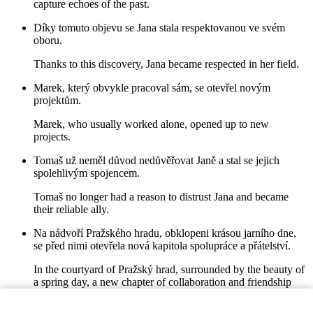
capture echoes of the past.
Díky tomuto objevu se Jana stala respektovanou ve svém
oboru.
Thanks to this discovery, Jana became respected in her field.
Marek, který obvykle pracoval sám, se otevřel novým
projektům.
Marek, who usually worked alone, opened up to new
projects.
Tomaš už neměl důvod nedůvěřovat Janě a stal se jejich
spolehlivým spojencem.
Tomaš no longer had a reason to distrust Jana and became
their reliable ally.
Na nádvoří Pražského hradu, obklopeni krásou jarního dne,
se před nimi otevřela nová kapitola spolupráce a přátelství.
In the courtyard of Pražský hrad, surrounded by the beauty of
a spring day, a new chapter of collaboration and friendship
opened before them.