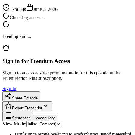
17m 54s
June 3, 2026
Checking access...
Loading audio...
Sign in for Premium Access
Sign in to access ad-free premium audio for this episode with a
FluentFiction Plus subscription.
Sign In
Share Episode
Export Transcript
Sentences
Vocabulary
View Mode:
Jarní slunce jemně osvětlovalo Pražský hrad, jehož majestátní