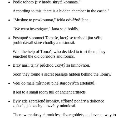
Podle tohoto je v hradu skrytá komnata."
According to this, there is a hidden chamber in the castle."
"Musíme to prozkoumat," řekla odvážně Jana.
"We must investigate," Jana said boldly.
Postupně s pomoci Tomaše, který se rozhodl jim věřit,
prohledávali staré chodby a místnosti.
With the help of Tomaš, who decided to trust them, they
searched the old corridors and rooms.
Brzy našli tajný průchod ukrytý za knihovnou.
Soon they found a secret passage hidden behind the library.
Vedl do malé místnosti plné starobylých artefaktů.
It led to a small room full of ancient artifacts.
Byly zde zaprášené kroniky, stříbrné poháry a dokonce
způsob, jak zachytit ozvěny minulosti.
There were dusty chronicles, silver goblets, and even a way to