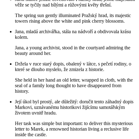
věže se tyčily nad bílými a růžovými květy třešní.
The spring sun gently illuminated Pražský hrad, its majestic
towers rising above the white and pink cherry blossoms.
Jana, mladá archivářka, stála na nádvoří a obdivovala krásu
kolem.
Jana, a young archivist, stood in the courtyard admiring the
beauty around her.
Držela v ruce starý dopis, obalený v látce, s pečetí rodiny, o
které se dlouho myslelo, že zmizela z historie.
She held in her hand an old letter, wrapped in cloth, with the
seal of a family long thought to have disappeared from
history.
Její úkol byl prostý, ale důležitý: doručit tento záhadný dopis
Markovi, uznávanému historikovi žijícímu samotářským
životem uvnitř hradu.
Her task was simple but important: to deliver this mysterious
letter to Marek, a renowned historian living a reclusive life
inside the castle.