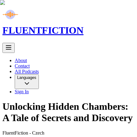
FLUENT
FICTION
About
Contact
All Podcasts
Languages
Sign In
Unlocking Hidden Chambers:
A Tale of Secrets and Discovery
FluentFiction -
Czech