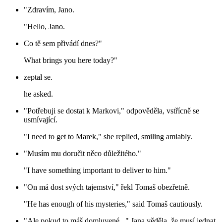
"Zdravím, Jano.
"Hello, Jano.
Co tě sem přivádí dnes?"
What brings you here today?"
zeptal se.
he asked.
"Potřebuji se dostat k Markovi," odpověděla, vstřícně se
usmívající.
"I need to get to Marek," she replied, smiling amiably.
"Musím mu doručit něco důležitého."
"I have something important to deliver to him."
"On má dost svých tajemství," řekl Tomaš obezřetně.
"He has enough of his mysteries," said Tomaš cautiously.
"Ale pokud to máš domluvené..." Jana věděla, že musí jednat