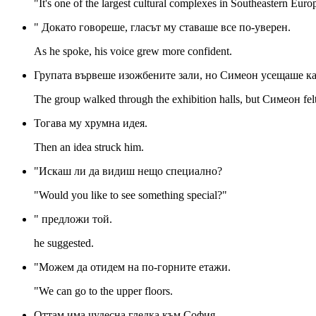
"It's one of the largest cultural complexes in Southeastern Euro
" Докато говореше, гласът му ставаше все по-уверен.
As he spoke, his voice grew more confident.
Групата вървеше изожбените зали, но Симеон усещаше как
The group walked through the exhibition halls, but Симеон fel
Тогава му хрумна идея.
Then an idea struck him.
"Искаш ли да видиш нещо специално?
"Would you like to see something special?"
" предложи той.
he suggested.
"Можем да отидем на по-горните етажи.
"We can go to the upper floors.
Оттам има чудесна гледка към София.