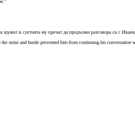
pe."
 шумът и суетнята му пречат да продължи разговора си с Иванка
t the noise and bustle prevented him from continuing his conversation