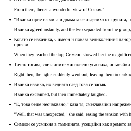
From there, there's a wonderful view of София."
"Иванка прие на мига и двамата се отделиха от групата, 
Иванка agreed instantly, and the two separated from the group, cl
Когато се изкачиха, Симеон й показа великолепния панор
прояви.
When they reached the top, Симеон showed her the magnificent 
Точно тогава, светлините мигновено угаснаха, оставяйки
Right then, the lights suddenly went out, leaving them in darkn
Иванка извика, но веднага след това се засмя.
Иванка exclaimed, but then immediately laughed.
"Е, това беше неочаквано," каза тя, смекчавайки напрежен
"Well, that was unexpected," she said, easing the tension with h
Симеон се усмихна в тъмнината, усещайки как времето за