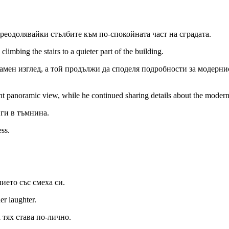
преодолявайки стълбите към по-спокойната част на сградата.
imbing the stairs to a quieter part of the building.
амен изглед, а той продължи да споделя подробности за модерни
panoramic view, while he continued sharing details about the moderni
 ги в тъмнина.
ess.
ието със смеха си.
er laughter.
 тях става по-лично.