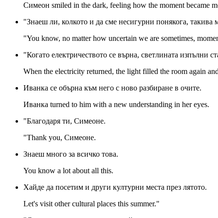
Симеон smiled in the dark, feeling how the moment became mo
"Знаеш ли, колкото и да сме несигурни понякога, такива
"You know, no matter how uncertain we are sometimes, momen
"Когато електричеството се върна, светлината изпълни ст
When the electricity returned, the light filled the room again and
Иванка се обърна към него с ново разбиране в очите.
Иванка turned to him with a new understanding in her eyes.
"Благодаря ти, Симеоне.
"Thank you, Симеоне.
Знаеш много за всичко това.
You know a lot about all this.
Хайде да посетим и други културни места през лятото.
Let's visit other cultural places this summer."