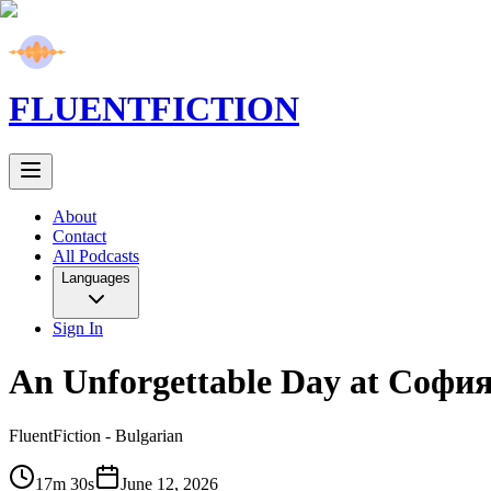
FLUENT
FICTION
About
Contact
All Podcasts
Languages
Sign In
An Unforgettable Day at София'
FluentFiction -
Bulgarian
17m 30s
June 12, 2026