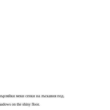
върляйки меки сенки на лъскавия под.
adows on the shiny floor.