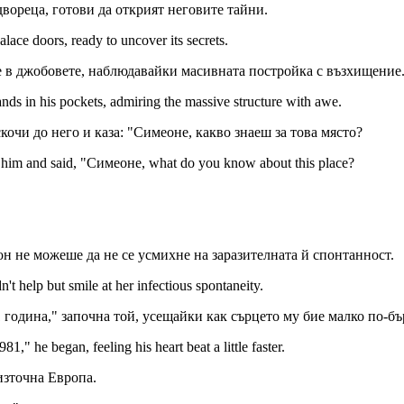
вореца, готови да открият неговите тайни.
lace doors, ready to uncover its secrets.
це в джобовете, наблюдавайки масивната постройка с възхищение
nds in his pockets, admiring the massive structure with awe.
очи до него и каза: "Симеоне, какво знаеш за това място?
o him and said, "Симеоне, what do you know about this place?
он не можеше да не се усмихне на заразителната й спонтанност.
t help but smile at her infectious spontaneity.
година," започна той, усещайки как сърцето му бие малко по-бъ
he began, feeling his heart beat a little faster.
източна Европа.