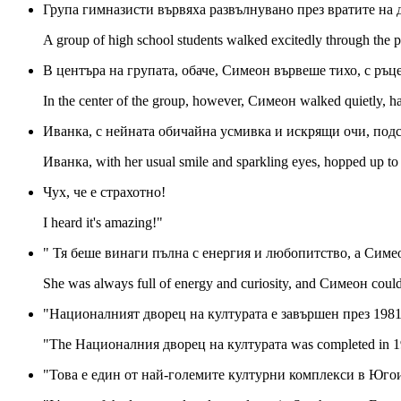
Група гимназисти вървяха развълнувано през вратите на д
A group of high school students walked excitedly through the pa
В центъра на групата, обаче, Симеон вървеше тихо, с ръ
In the center of the group, however, Симеон walked quietly, ha
Иванка, с нейната обичайна усмивка и искрящи очи, подск
Иванка, with her usual smile and sparkling eyes, hopped up t
Чух, че е страхотно!
I heard it's amazing!"
" Тя беше винаги пълна с енергия и любопитство, а Симе
She was always full of energy and curiosity, and Симеон couldn'
"Националният дворец на културата е завършен през 1981 
"The Националния дворец на културата was completed in 1981," 
"Това е един от най-големите културни комплекси в Юго