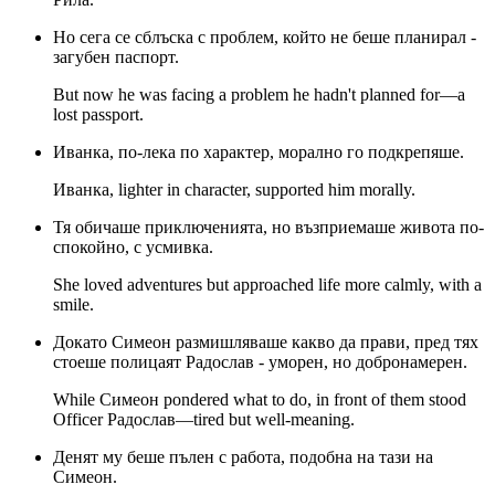
Но сега се сблъска с проблем, който не беше планирал -
загубен паспорт.
But now he was facing a problem he hadn't planned for—a
lost passport.
Ивaнка, по-лека по характер, морално го подкрепяше.
Ивaнка, lighter in character, supported him morally.
Тя обичаше приключенията, но възприемаше живота по-
спокойно, с усмивка.
She loved adventures but approached life more calmly, with a
smile.
Докато Симеон размишляваше какво да прави, пред тях
стоеше полицаят Радослав - уморен, но добронамерен.
While Симеон pondered what to do, in front of them stood
Officer Радослав—tired but well-meaning.
Денят му беше пълен с работа, подобна на тази на
Симеон.