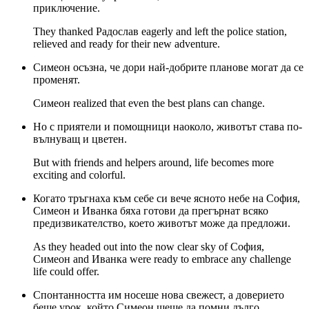
приключение.
They thanked Радослав eagerly and left the police station,
relieved and ready for their new adventure.
Симеон осъзна, че дори най-добрите планове могат да се
променят.
Симеон realized that even the best plans can change.
Но с приятели и помощници наоколо, животът става по-
вълнуващ и цветен.
But with friends and helpers around, life becomes more
exciting and colorful.
Когато тръгнаха към себе си вече ясното небе на София,
Симеон и Ивaнка бяха готови да прегърнат всяко
предизвикателство, което животът може да предложи.
As they headed out into the now clear sky of София,
Симеон and Ивaнка were ready to embrace any challenge
life could offer.
Спонтанността им носеше нова свежест, а доверието
беше урок, който Симеон щеше да помни дълго.