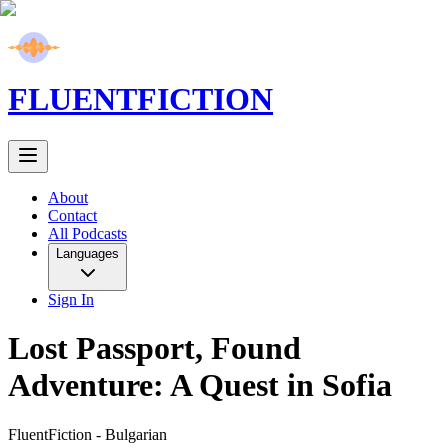
FLUENT
FICTION
About
Contact
All Podcasts
Languages
Sign In
Lost Passport, Found
Adventure: A Quest in Sofia
FluentFiction -
Bulgarian