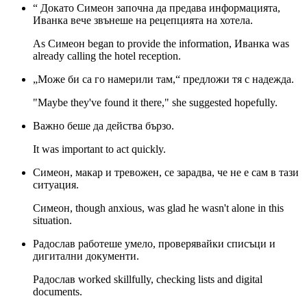
“ Докато Симеон започна да предава информацията,
Ивaнка вече звънеше на рецепцията на хотела.
As Симеон began to provide the information, Ивaнка was
already calling the hotel reception.
„Може би са го намерили там,“ предложи тя с надежда.
"Maybe they've found it there," she suggested hopefully.
Важно беше да действа бързо.
It was important to act quickly.
Симеон, макар и тревожен, се зарадва, че не е сам в тази
ситуация.
Симеон, though anxious, was glad he wasn't alone in this
situation.
Радослав работеше умело, проверявайки списъци и
дигитални документи.
Радослав worked skillfully, checking lists and digital
documents.