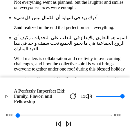
Not everything went as planned, but the laughter and smiles
on everyone's faces were enough.
أدرك زيد في النهاية أن الكمال ليس كل شيء.
Zaid realized in the end that perfection isn't everything.
المهم هو التعاون والإبداع في التغلب على التحديات، وكيف أن
الروح الجماعية هي ما يجمع الجميع تحت سقف واحد في هذا
العيد المبارك.
What matters is collaboration and creativity in overcoming
challenges, and how the collective spirit is what brings
everyone together under one roof during this blessed holiday.
كانت أمسية ليست مثالية، لكنها كانت مساءً مميزًا، يعبق
بروح الألفة والمحبة.
A Perfectly Imperfect Eid:
It was an evening that wasn't perfect but was special, filled
Family, Flavor, and
1
x
with the essence of familiarity and love.
Fellowship
©
2026
Verbari LLC. All rights reserved.
0:00
0:00
Privacy Policy
Terms of Service