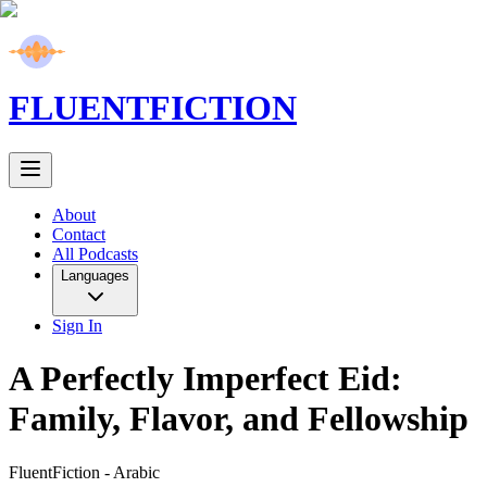
FLUENT
FICTION
About
Contact
All Podcasts
Languages
Sign In
A Perfectly Imperfect Eid:
Family, Flavor, and Fellowship
FluentFiction -
Arabic