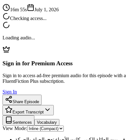
16m 55s
July 1, 2026
Checking access...
Loading audio...
Sign in for Premium Access
Sign in to access ad-free premium audio for this episode with a
FluentFiction Plus subscription.
Sign In
Share Episode
Export Transcript
Sentences
Vocabulary
View Mode:
في بيت العائلة الكبير، كانت الأجواء تعج بالحياة والحركة.